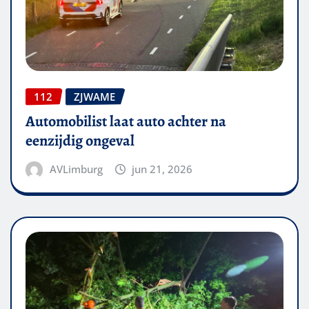
112
ZJWAME
Automobilist laat auto achter na
eenzijdig ongeval
AVLimburg
jun 21, 2026