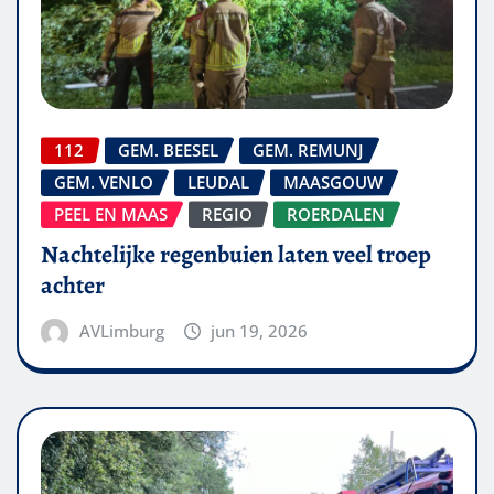
112
GEM. BEESEL
GEM. REMUNJ
GEM. VENLO
LEUDAL
MAASGOUW
PEEL EN MAAS
REGIO
ROERDALEN
Nachtelijke regenbuien laten veel troep
achter
AVLimburg
jun 19, 2026