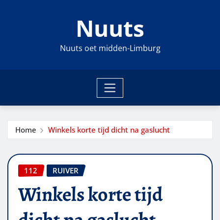
Ga
Nuuts
naar
de
inhoud
Nuuts oet midden-Limburg
Home
Winkels korte tijd dicht na gaslucht
112
RUIVER
Winkels korte tijd
dicht na gaslucht