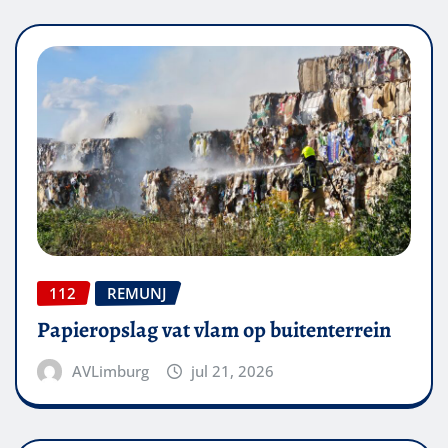
112
REMUNJ
Papieropslag vat vlam op buitenterrein
AVLimburg
jul 21, 2026