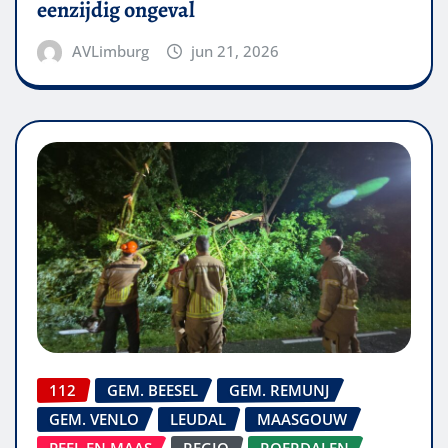
eenzijdig ongeval
AVLimburg
jun 21, 2026
112
GEM. BEESEL
GEM. REMUNJ
GEM. VENLO
LEUDAL
MAASGOUW
PEEL EN MAAS
REGIO
ROERDALEN