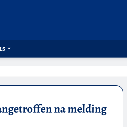
LS
angetroffen na melding