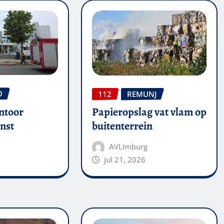
O
112
REMUNJ
ntoor
Papieropslag vat vlam op
nst
buitenterrein
AVLimburg
jul 21, 2026