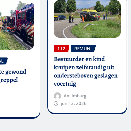
112
REMUNJ
Bestuurder en kind
AL
kruipen zelfstandig uit
te gewond
ondersteboven geslagen
 greppel
voertuig
AVLimburg
jun 13, 2026