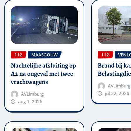
112
MAASGOUW
112
VENL
Nachtelijke afsluiting op
Brand bij ka
A2 na ongeval met twee
Belastingdie
vrachtwagens
AVLimburg
jul 22, 2026
AVLimburg
aug 1, 2026