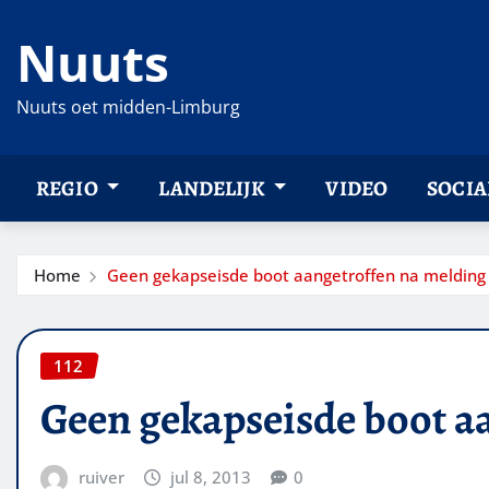
Ga
Nuuts
naar
de
inhoud
Nuuts oet midden-Limburg
REGIO
LANDELIJK
VIDEO
SOCIA
Home
Geen gekapseisde boot aangetroffen na melding
112
Geen gekapseisde boot a
ruiver
jul 8, 2013
0