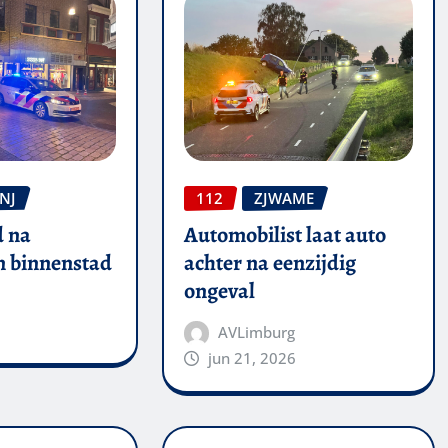
NJ
112
ZJWAME
 na
Automobilist laat auto
in binnenstad
achter na eenzijdig
ongeval
AVLimburg
jun 21, 2026