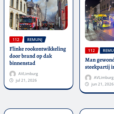
112
REMUNJ
Flinke rookontwikkeling
112
REMU
door brand op dak
Man gewond
binnenstad
steekpartij 
AVLimburg
AVLimburg
jul 21, 2026
jun 21, 2026