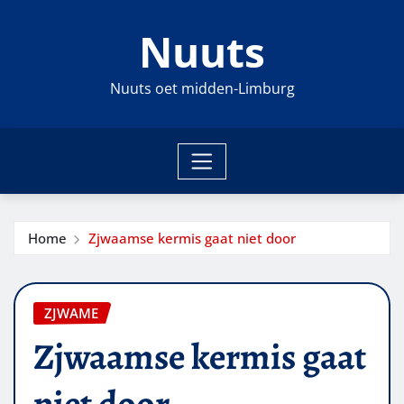
Ga
Nuuts
naar
de
inhoud
Nuuts oet midden-Limburg
Home
Zjwaamse kermis gaat niet door
ZJWAME
Zjwaamse kermis gaat
niet door