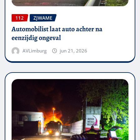
112
ZJWAME
Automobilist laat auto achter na
eenzijdig ongeval
AVLimburg
jun 21, 2026