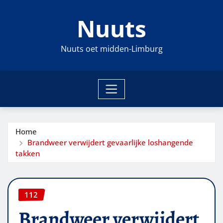
Ga
Nuuts
naar
de
inhoud
Nuuts oet midden-Limburg
Home
Brandweer verwijdert gevaarlijke loshangende
takken
112
Brandweer verwijdert