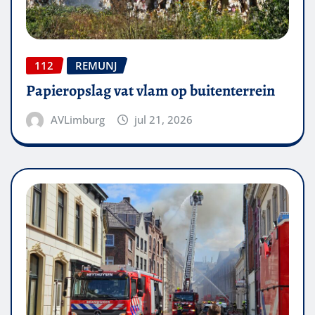
112
REMUNJ
Papieropslag vat vlam op buitenterrein
AVLimburg
jul 21, 2026