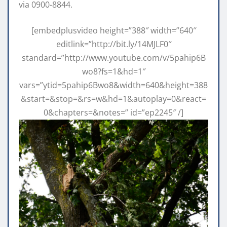
via 0900-8844.
[embedplusvideo height=”388″ width=”640″
editlink=”http://bit.ly/14MJLF0″
standard=”http://www.youtube.com/v/5pahip6B
wo8?fs=1&hd=1″
vars=”ytid=5pahip6Bwo8&width=640&height=388
&start=&stop=&rs=w&hd=1&autoplay=0&react=
0&chapters=&notes=” id=”ep2245″ /]