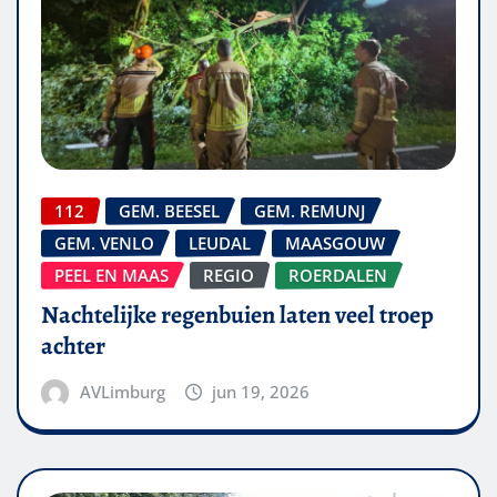
112
GEM. BEESEL
GEM. REMUNJ
GEM. VENLO
LEUDAL
MAASGOUW
PEEL EN MAAS
REGIO
ROERDALEN
Nachtelijke regenbuien laten veel troep
achter
AVLimburg
jun 19, 2026