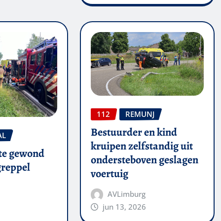
112
REMUNJ
Bestuurder en kind
AL
kruipen zelfstandig uit
te gewond
ondersteboven geslagen
 greppel
voertuig
AVLimburg
jun 13, 2026