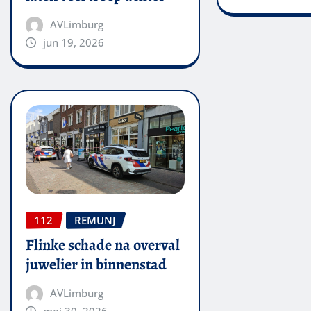
AVLimburg
jun 19, 2026
112
REMUNJ
Flinke schade na overval
juwelier in binnenstad
AVLimburg