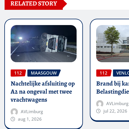
RELATED STORY
112
MAASGOUW
112
VENL
Nachtelijke afsluiting op
Brand bij ka
A2 na ongeval met twee
Belastingdie
vrachtwagens
AVLimburg
jul 22, 2026
AVLimburg
aug 1, 2026