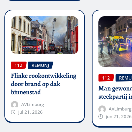
112
REMUNJ
Flinke rookontwikkeling
112
REMU
door brand op dak
Man gewond
binnenstad
steekpartij 
AVLimburg
AVLimburg
jul 21, 2026
jun 21, 2026