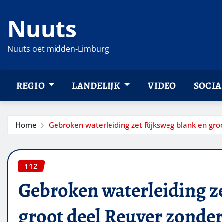
Ga
Nuuts
naar
de
inhoud
Nuuts oet midden-Limburg
REGIO
LANDELIJK
VIDEO
SOCIA
Home
Gebroken waterleiding zet Rijksweg blank en gro
112
Gebroken waterleiding z
groot deel Reuver zonde