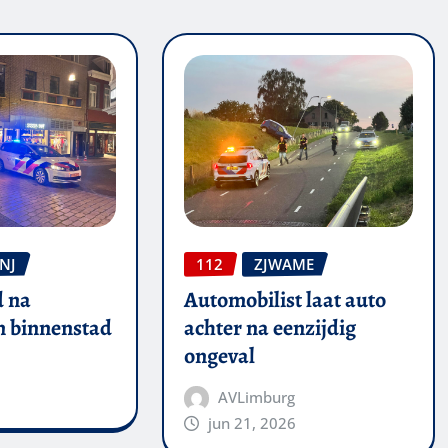
NJ
112
ZJWAME
 na
Automobilist laat auto
in binnenstad
achter na eenzijdig
ongeval
AVLimburg
jun 21, 2026