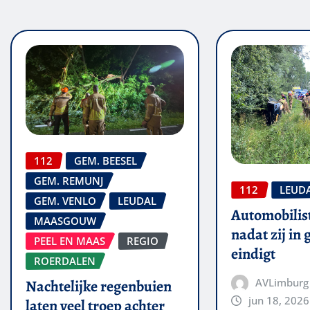
112
GEM. BEESEL
GEM. REMUNJ
112
LEUD
GEM. VENLO
LEUDAL
Automobilis
MAASGOUW
nadat zij in
PEEL EN MAAS
REGIO
eindigt
ROERDALEN
AVLimburg
Nachtelijke regenbuien
jun 18, 2026
laten veel troep achter