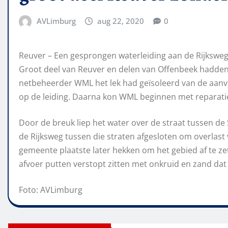
AVLimburg
aug 22, 2020
0
Reuver – Een gesprongen waterleiding aan de Rijksweg
Groot deel van Reuver en delen van Offenbeek hadden 
netbeheerder WML het lek had geïsoleerd van de aan
op de leiding. Daarna kon WML beginnen met reparatie
Door de breuk liep het water over de straat tussen d
de Rijksweg tussen die straten afgesloten om overlast
gemeente plaatste later hekken om het gebied af te z
afvoer putten verstopt zitten met onkruid en zand da
Foto: AVLimburg