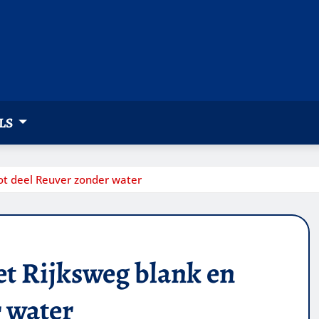
LS
ot deel Reuver zonder water
et Rijksweg blank en
r water