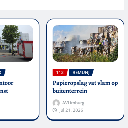
O
112
REMUNJ
ntoor
Papieropslag vat vlam op
nst
buitenterrein
AVLimburg
jul 21, 2026