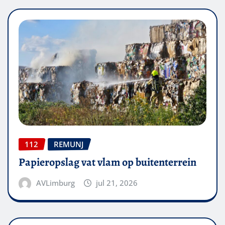
112
REMUNJ
Papieropslag vat vlam op buitenterrein
AVLimburg
jul 21, 2026