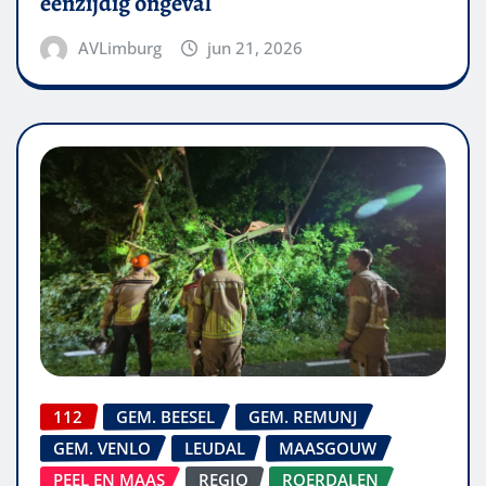
eenzijdig ongeval
AVLimburg
jun 21, 2026
112
GEM. BEESEL
GEM. REMUNJ
GEM. VENLO
LEUDAL
MAASGOUW
PEEL EN MAAS
REGIO
ROERDALEN