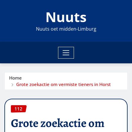
Ga
Nuuts
naar
de
inhoud
Nuuts oet midden-Limburg
Home
Grote zoekactie om vermiste tieners in Horst
112
Grote zoekactie om