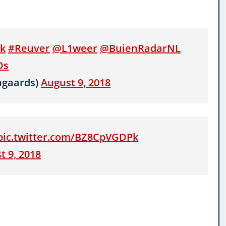
k
#Reuver
@L1weer
@BuienRadarNL
Ds
ngaards)
August 9, 2018
pic.twitter.com/BZ8CpVGDPk
t 9, 2018