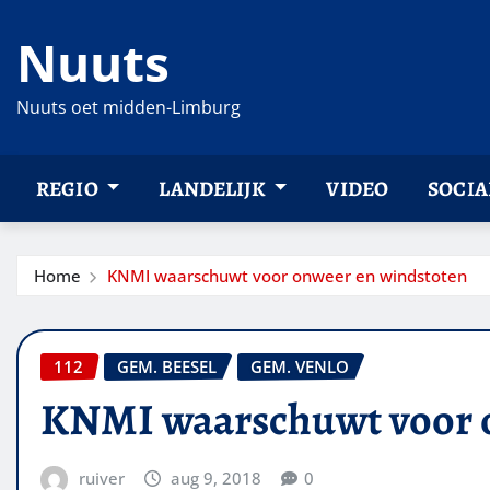
Ga
Nuuts
naar
de
inhoud
Nuuts oet midden-Limburg
REGIO
LANDELIJK
VIDEO
SOCIA
Home
KNMI waarschuwt voor onweer en windstoten
112
GEM. BEESEL
GEM. VENLO
KNMI waarschuwt voor o
ruiver
aug 9, 2018
0