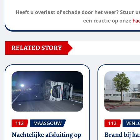
Heeft u overlast of schade door het weer? Stuur uw
een reactie op onze
Fa
RELATED STORY
112
MAASGOUW
112
VENL
Nachtelijke afsluiting op
Brand bij ka