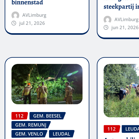
binnenstad
steekpartij 
AVLimburg
AVLimburg
jul 21, 2026
jun 21, 2026
112
GEM. BEESEL
GEM. REMUNJ
112
LEUD
GEM. VENLO
LEUDAL