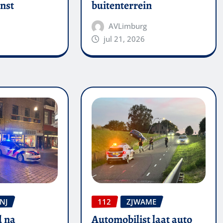
nst
buitenterrein
AVLimburg
jul 21, 2026
NJ
112
ZJWAME
 na
Automobilist laat auto