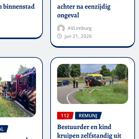
in binnenstad
achter na eenzijdig
ongeval
AVLimburg
jun 21, 2026
112
REMUNJ
Bestuurder en kind
AL
kruipen zelfstandig uit