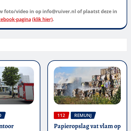
 foto/video in op info@ruiver.nl of plaatst deze in
cebook-pagina
(klik hier)
.
O
112
REMUNJ
ntoor
Papieropslag vat vlam op