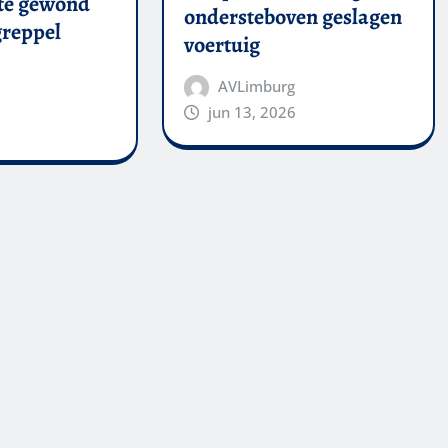
te gewond
ondersteboven geslagen
 greppel
voertuig
AVLimburg
jun 13, 2026