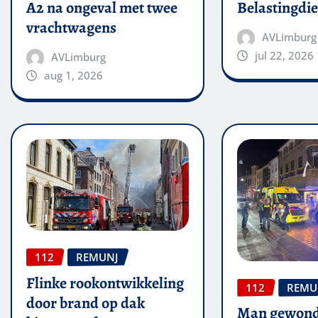
A2 na ongeval met twee
Belastingdie
vrachtwagens
AVLimburg
jul 22, 2026
AVLimburg
aug 1, 2026
112
REMUNJ
Flinke rookontwikkeling
112
REMU
door brand op dak
Man gewond