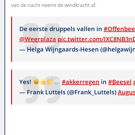
van de nacht neemt de windkracht af.
De eerste druppels vallen in
#Offenbee
@Weerplaza
pic.twitter.com/lXC8NB3n
— Helga Wijngaards-Hesen (@helgawij
Yes!
#akkerregen
in
#Beesel
— Frank Luttels (@Frank_Luttels)
Augus