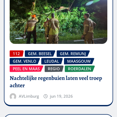
112
GEM. BEESEL
GEM. REMUNJ
GEM. VENLO
LEUDAL
MAASGOUW
PEEL EN MAAS
REGIO
ROERDALEN
Nachtelijke regenbuien laten veel troep
achter
AVLimburg
jun 19, 2026