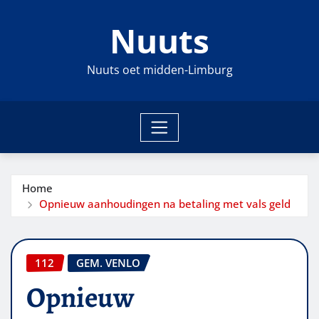
Ga
Nuuts
naar
de
inhoud
Nuuts oet midden-Limburg
Home
Opnieuw aanhoudingen na betaling met vals geld
112
GEM. VENLO
Opnieuw