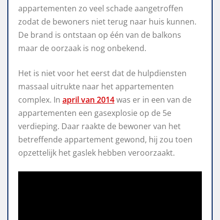
appartementen zo veel schade aangetroffen
zodat de bewoners niet terug naar huis kunnen.
De brand is ontstaan op één van de balkons
maar de oorzaak is nog onbekend.
Het is niet voor het eerst dat de hulpdiensten
massaal uitrukte naar het appartementen
complex. In
april van 2014
was er in een van de
appartementen een gasexplosie op de 5e
verdieping. Daar raakte de bewoner van het
betreffende appartement gewond, hij zou toen
opzettelijk het gaslek hebben veroorzaakt.