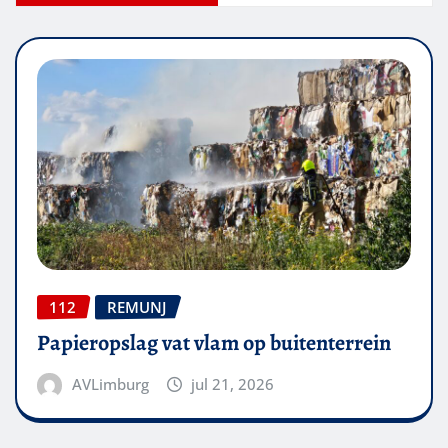
112
REMUNJ
Papieropslag vat vlam op buitenterrein
AVLimburg
jul 21, 2026