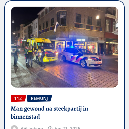
112
REMUNJ
Man gewond na steekpartij in
binnenstad
AVLimburg
jun 21, 2026