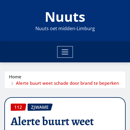
Ga
Nuuts
naar
de
inhoud
Nuuts oet midden-Limburg
Home
Alerte buurt weet schade door brand te beperken
112
ZJWAME
Alerte buurt weet