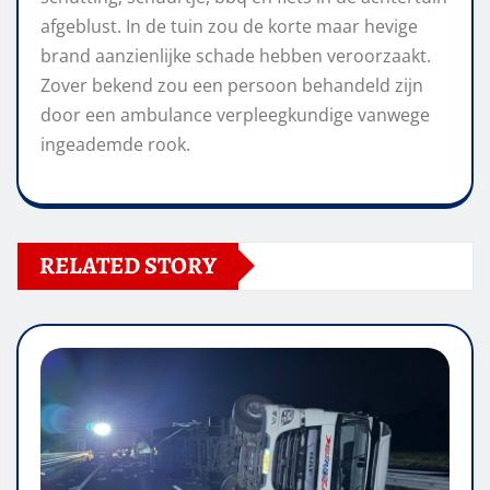
afgeblust. In de tuin zou de korte maar hevige
brand aanzienlijke schade hebben veroorzaakt.
Zover bekend zou een persoon behandeld zijn
door een ambulance verpleegkundige vanwege
ingeademde rook.
RELATED STORY