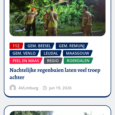
112
GEM. BEESEL
GEM. REMUNJ
GEM. VENLO
LEUDAL
MAASGOUW
PEEL EN MAAS
REGIO
ROERDALEN
Nachtelijke regenbuien laten veel troep
achter
AVLimburg
jun 19, 2026