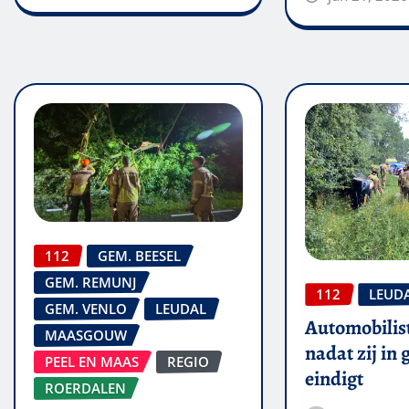
112
GEM. BEESEL
GEM. REMUNJ
112
LEUD
GEM. VENLO
LEUDAL
Automobilis
MAASGOUW
nadat zij in
PEEL EN MAAS
REGIO
eindigt
ROERDALEN