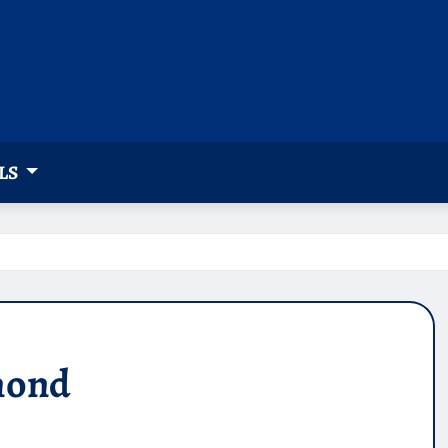
LS
mond