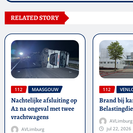
RELATED STORY
112
MAASGOUW
112
VENL
Nachtelijke afsluiting op
Brand bij ka
A2 na ongeval met twee
Belastingdie
vrachtwagens
AVLimburg
jul 22, 2026
AVLimburg