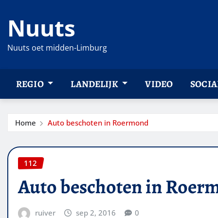
Ga
Nuuts
naar
de
inhoud
Nuuts oet midden-Limburg
REGIO
LANDELIJK
VIDEO
SOCIA
Home
Auto beschoten in Roermond
112
Auto beschoten in Roer
ruiver
sep 2, 2016
0