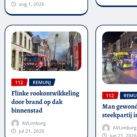
aug 1, 2026
112
REMUNJ
Flinke rookontwikkeling
112
REMU
door brand op dak
Man gewond
binnenstad
steekpartij 
AVLimburg
AVLimburg
jul 21, 2026
jun 21, 2026