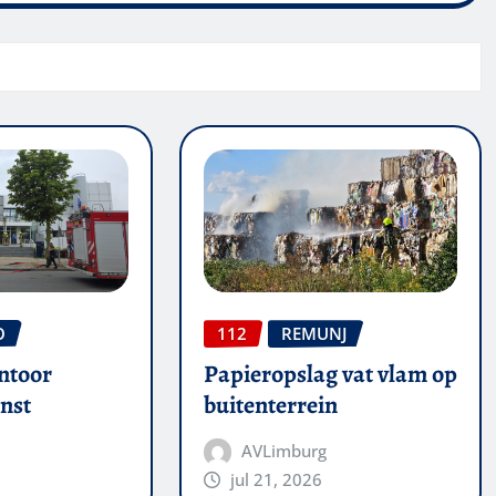
O
112
REMUNJ
ntoor
Papieropslag vat vlam op
nst
buitenterrein
AVLimburg
jul 21, 2026