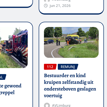
jun 21, 2026
112
REMUNJ
Bestuurder en kind
AL
kruipen zelfstandig uit
te gewond
ondersteboven geslagen
 greppel
voertuig
AVLimburg