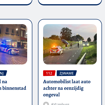
NJ
112
ZJWAME
 na
Automobilist laat auto
in binnenstad
achter na eenzijdig
ongeval
AVLimburg