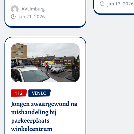
jan 13, 2026
AVLimburg
jan 21, 2026
112
VENLO
Jongen zwaargewond na
mishandeling bij
parkeerplaats
winkelcentrum