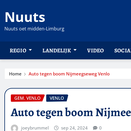
Ga
Nuuts
naar
de
inhoud
Nuuts oet midden-Limburg
REGIO
LANDELIJK
VIDEO
SOCIA
Home
Auto tegen boom Nijmeegseweg Venlo
GEM. VENLO
VENLO
Auto tegen boom Nijmee
joeybrummel
sep 24, 2024
0