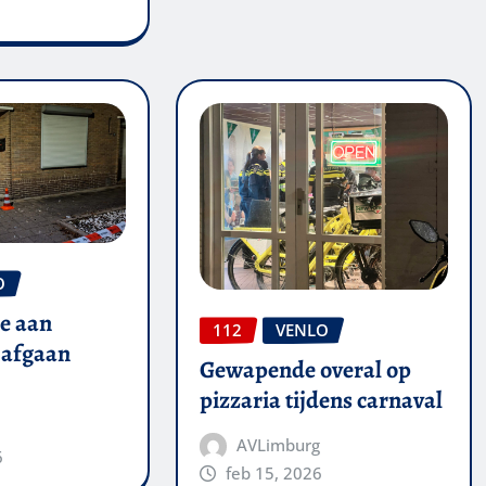
O
de aan
112
VENLO
 afgaan
Gewapende overal op
pizzaria tijdens carnaval
AVLimburg
6
feb 15, 2026