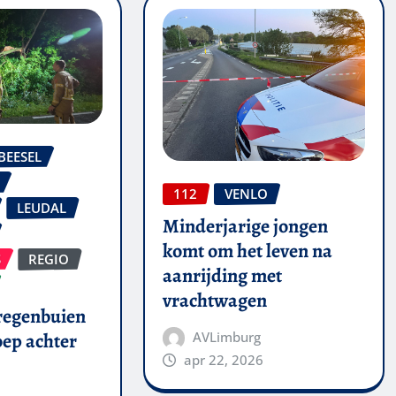
BEESEL
112
VENLO
LEUDAL
Minderjarige jongen
komt om het leven na
S
REGIO
aanrijding met
vrachtwagen
 regenbuien
AVLimburg
oep achter
apr 22, 2026