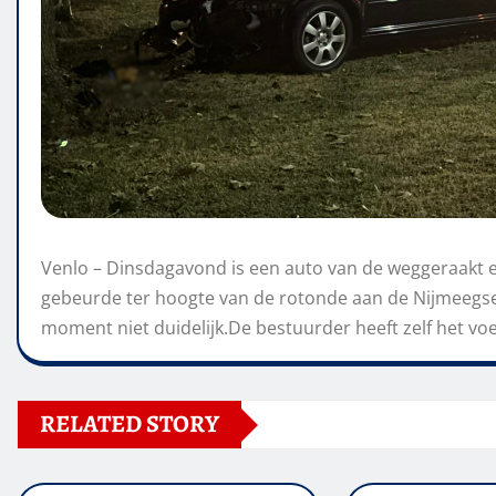
Venlo – Dinsdagavond is een auto van de weggeraakt 
gebeurde ter hoogte van de rotonde aan de Nijmeegsew
moment niet duidelijk.De bestuurder heeft zelf het vo
RELATED STORY