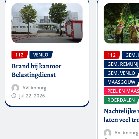
112
VENLO
112
GEM. 
GEM. REMUNJ
Brand bij kantoor
GEM. VENLO
Belastingdienst
MAASGOUW
AVLimburg
PEEL EN MAA
jul 22, 2026
ROERDALEN
Nachtelijke
laten veel tr
AVLimburg