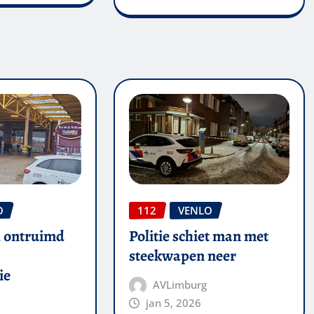
O
112
VENLO
 ontruimd
Politie schiet man met
steekwapen neer
ie
AVLimburg
jan 5, 2026