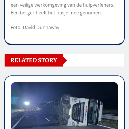
een veilige werkomgeving van de hulpverleners.
Een berger heeft het busje mee genomen.
Foto: David Dunnaway
RELATED STORY