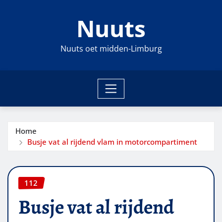
Ga
Nuuts
naar
de
inhoud
Nuuts oet midden-Limburg
Home
Busje vat al rijdend vlam in motorcompartiment
112
Busje vat al rijdend