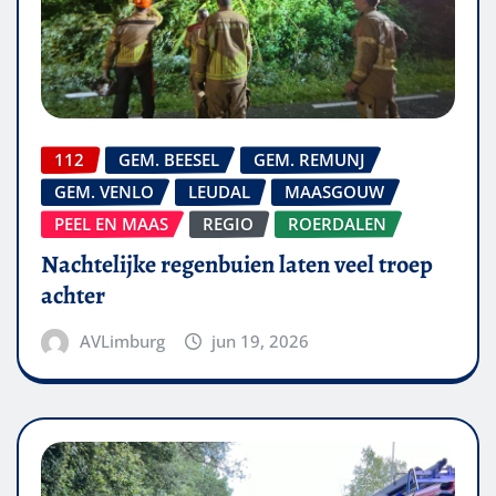
112
GEM. BEESEL
GEM. REMUNJ
GEM. VENLO
LEUDAL
MAASGOUW
PEEL EN MAAS
REGIO
ROERDALEN
Nachtelijke regenbuien laten veel troep
achter
AVLimburg
jun 19, 2026