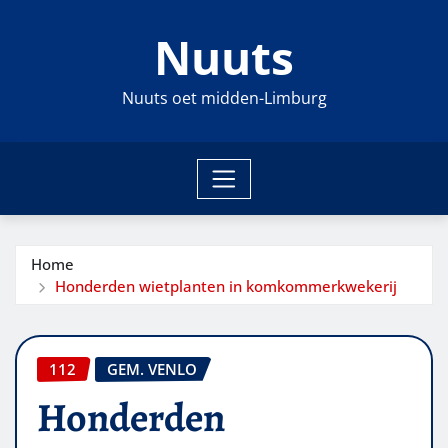
Ga
Nuuts
naar
de
inhoud
Nuuts oet midden-Limburg
Home
Honderden wietplanten in komkommerkwekerij
112
GEM. VENLO
Honderden