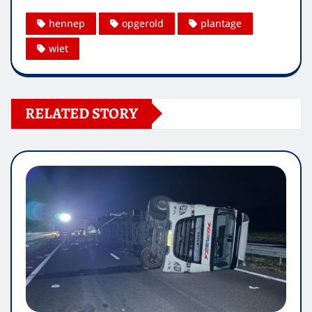
hennep
opgerold
plantage
wiet
RELATED STORY