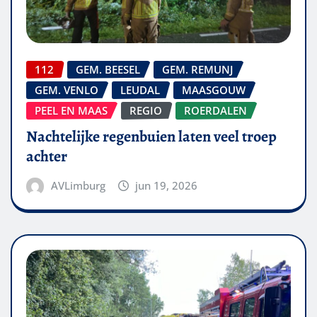
112
GEM. BEESEL
GEM. REMUNJ
GEM. VENLO
LEUDAL
MAASGOUW
PEEL EN MAAS
REGIO
ROERDALEN
Nachtelijke regenbuien laten veel troep
achter
AVLimburg
jun 19, 2026