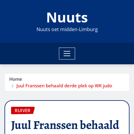
Ga
Nuuts
naar
de
inhoud
Nuuts oet midden-Limburg
Home
Juul Franssen behaald derde plek op WK judo
RUIVER
Juul Franssen behaald