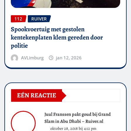
112
RUIVER
Spookvoertuig met gestolen
kentekenplaten klem gereden door
politie
AVLimburg
jan 12, 2026
EÉN REACTIE
Juul Franssen pakt goud bij Grand
Slam in Abu Dhabi – Ruiver.nl
oktober 28, 2018 bij 4:12 pm