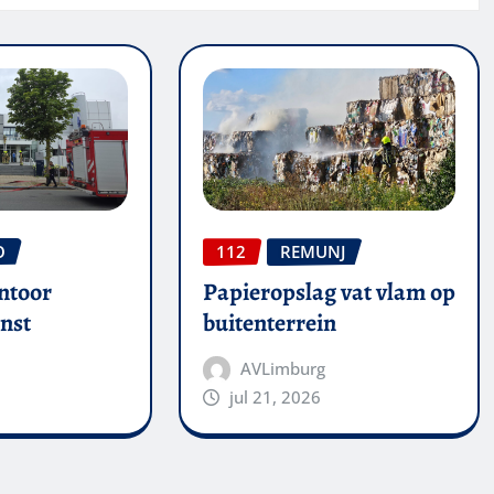
O
112
REMUNJ
ntoor
Papieropslag vat vlam op
nst
buitenterrein
AVLimburg
jul 21, 2026