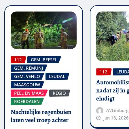
112
GEM. BEESEL
GEM. REMUNJ
112
LEUD
GEM. VENLO
LEUDAL
Automobilis
MAASGOUW
nadat zij in
PEEL EN MAAS
REGIO
eindigt
ROERDALEN
AVLimburg
Nachtelijke regenbuien
jun 18, 2026
laten veel troep achter