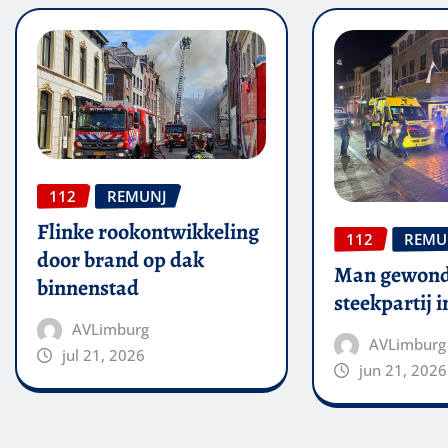
112
REMUNJ
Flinke rookontwikkeling
112
REMU
door brand op dak
Man gewond
binnenstad
steekpartij 
AVLimburg
AVLimburg
jul 21, 2026
jun 21, 2026