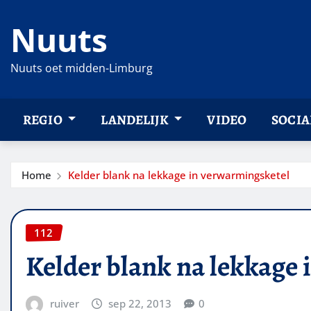
Ga
Nuuts
naar
de
inhoud
Nuuts oet midden-Limburg
REGIO
LANDELIJK
VIDEO
SOCIA
Home
Kelder blank na lekkage in verwarmingsketel
112
Kelder blank na lekkage
ruiver
sep 22, 2013
0