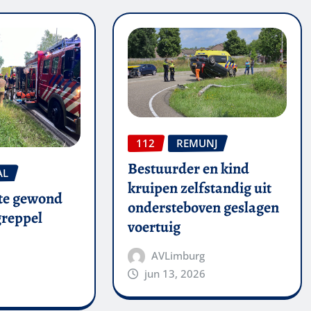
112
REMUNJ
Bestuurder en kind
AL
kruipen zelfstandig uit
te gewond
ondersteboven geslagen
 greppel
voertuig
AVLimburg
jun 13, 2026