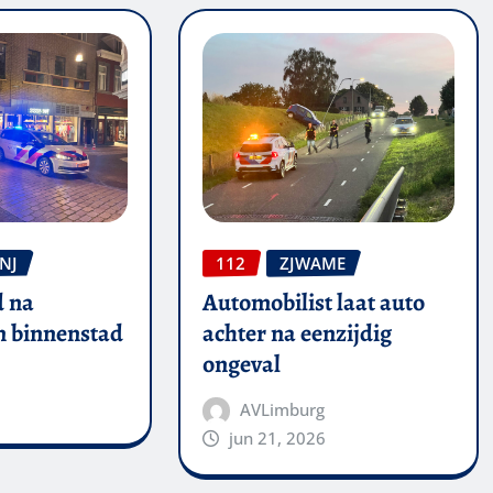
NJ
112
ZJWAME
 na
Automobilist laat auto
in binnenstad
achter na eenzijdig
ongeval
AVLimburg
jun 21, 2026