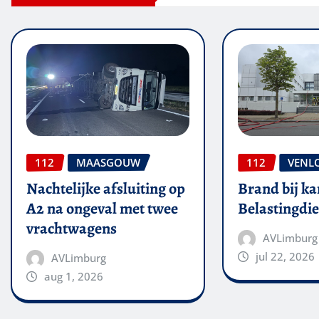
112
MAASGOUW
112
VENL
Nachtelijke afsluiting op
Brand bij ka
A2 na ongeval met twee
Belastingdie
vrachtwagens
AVLimburg
jul 22, 2026
AVLimburg
aug 1, 2026