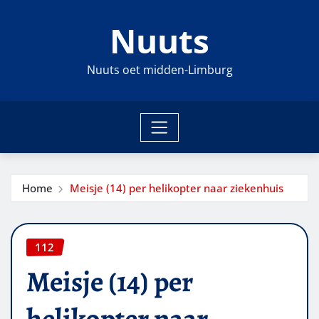
Ga
Nuuts
naar
de
inhoud
Nuuts oet midden-Limburg
Home
Meisje (14) per helikopter naar ziekenhuis
112
Meisje (14) per
helikopter naar