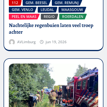
112
GEM. BEESEL
GEM. REMUNJ
GEM. VENLO
LEUDAL
MAASGOUW
PEEL EN MAAS
REGIO
ROERDALEN
Nachtelijke regenbuien laten veel troep
achter
AVLimburg
jun 19, 2026