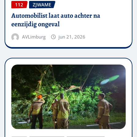
112
ZJWAME
Automobilist laat auto achter na
eenzijdig ongeval
AVLimburg
jun 21, 2026