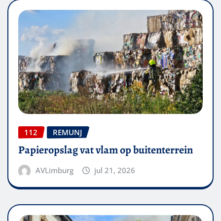
112
REMUNJ
Papieropslag vat vlam op buitenterrein
AVLimburg
jul 21, 2026