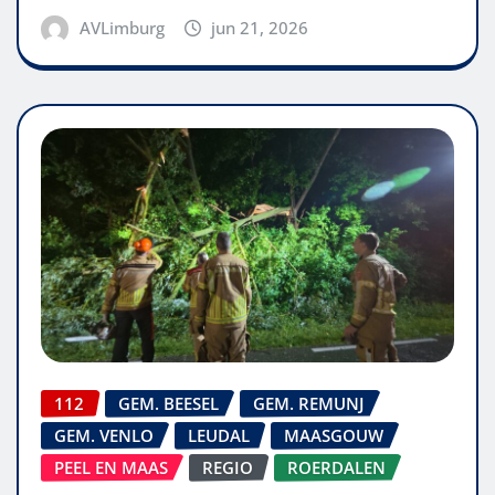
AVLimburg
jun 21, 2026
112
GEM. BEESEL
GEM. REMUNJ
GEM. VENLO
LEUDAL
MAASGOUW
PEEL EN MAAS
REGIO
ROERDALEN