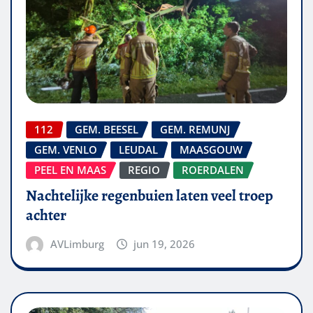
112
GEM. BEESEL
GEM. REMUNJ
GEM. VENLO
LEUDAL
MAASGOUW
PEEL EN MAAS
REGIO
ROERDALEN
Nachtelijke regenbuien laten veel troep
achter
AVLimburg
jun 19, 2026