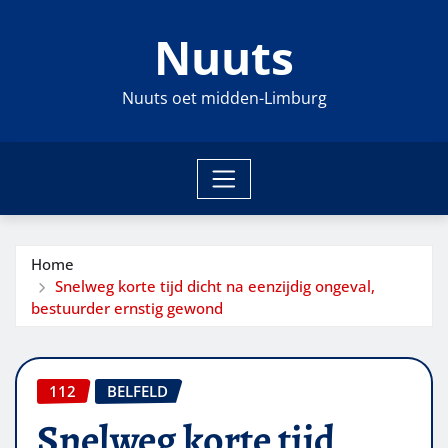
Ga
Nuuts
naar
de
inhoud
Nuuts oet midden-Limburg
Home
Snelweg korte tijd dicht na eenzijdig ongeval,
bestuurder ernstig gewond
112
BELFELD
Snelweg korte tijd