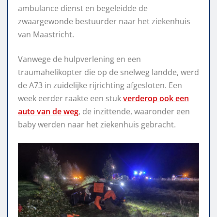
ambulance dienst en begeleidde de
zwaargewonde bestuurder naar het ziekenhuis
van Maastricht.
Vanwege de hulpverlening en een
traumahelikopter die op de snelweg landde, werd
de A73 in zuidelijke rijrichting afgesloten. Een
week eerder raakte een stuk
verderop ook een
auto van de weg
, de inzittende, waaronder een
baby werden naar het ziekenhuis gebracht.