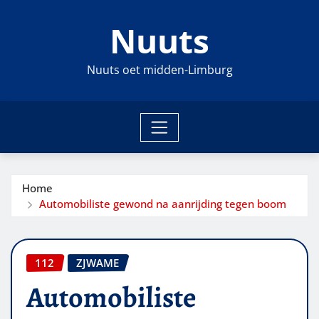
Ga
Nuuts
naar
de
inhoud
Nuuts oet midden-Limburg
Home
Automobiliste gewond na aanrijding tegen boom
112
ZJWAME
Automobiliste