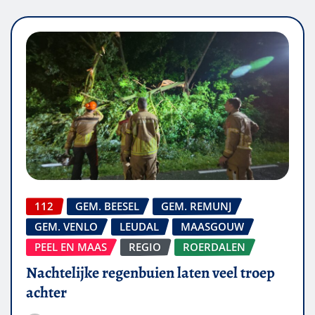
112
GEM. BEESEL
GEM. REMUNJ
GEM. VENLO
LEUDAL
MAASGOUW
PEEL EN MAAS
REGIO
ROERDALEN
Nachtelijke regenbuien laten veel troep
achter