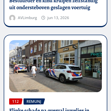
Bestuurder en kind kruipen zelfstandig
uit ondersteboven geslagen voertuig
AVLimburg
jun 13, 2026
112
REMUNJ
Flinke schade na overval juwelier in