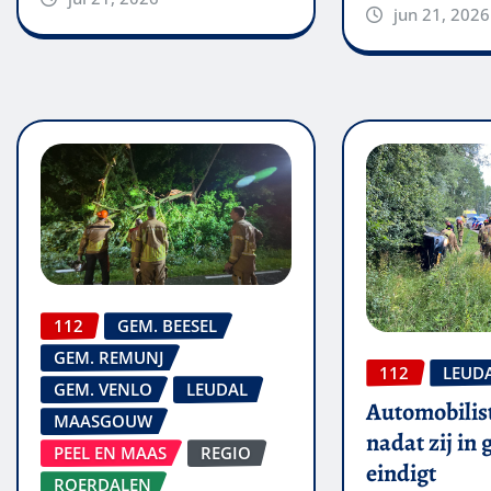
jun 21, 2026
112
GEM. BEESEL
GEM. REMUNJ
112
LEUD
GEM. VENLO
LEUDAL
Automobilis
MAASGOUW
nadat zij in
PEEL EN MAAS
REGIO
eindigt
ROERDALEN