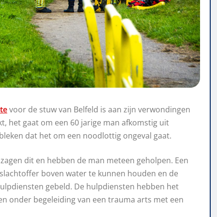
te
voor de stuw van Belfeld is aan zijn verwondingen
t, het gaat om een 60 jarige man afkomstig uit
ebleken dat het om een noodlottig ongeval gaat.
zagen dit en hebben de man meteen geholpen. Een
 slachtoffer boven water te kunnen houden en de
ulpdiensten gebeld. De hulpdiensten hebben het
d en onder begeleiding van een trauma arts met een