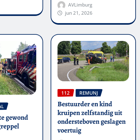
AVLimburg
jun 21, 2026
112
REMUNJ
Bestuurder en kind
AL
kruipen zelfstandig uit
te gewond
ondersteboven geslagen
 greppel
voertuig