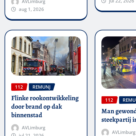
jul 22, 2026
AVLimburg
aug 1, 2026
112
REMUNJ
Flinke rookontwikkeling
112
REMU
door brand op dak
Man gewond
binnenstad
steekpartij 
AVLimburg
AVLimburg
jul 21, 2026