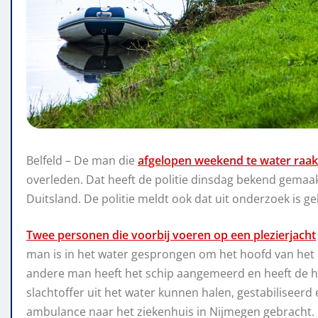
Belfeld – De man die
afgelopen weekend te water raak
overleden. Dat heeft de politie dinsdag bekend gemaak
Duitsland. De politie meldt ook dat uit onderzoek is g
Twee personen die voorbij voeren op een plezierjacht
man is in het water gesprongen om het hoofd van het
andere man heeft het schip aangemeerd en heeft de h
slachtoffer uit het water kunnen halen, gestabiliseer
ambulance naar het ziekenhuis in Nijmegen gebracht.