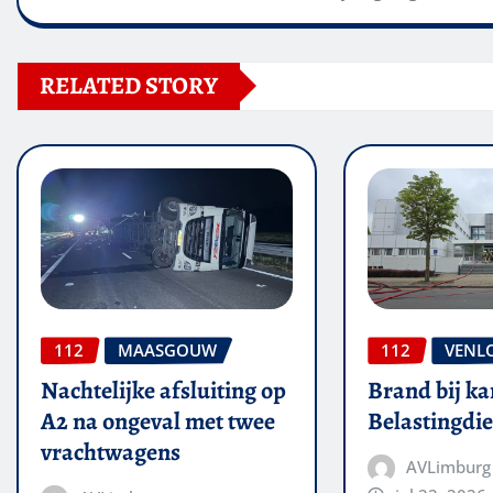
RELATED STORY
112
MAASGOUW
112
VENL
Nachtelijke afsluiting op
Brand bij ka
A2 na ongeval met twee
Belastingdie
vrachtwagens
AVLimburg