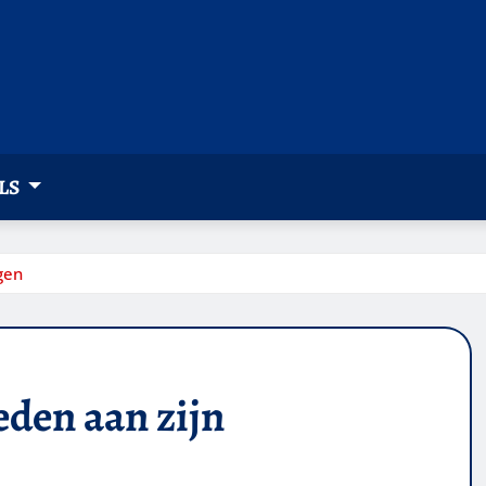
LS
gen
eden aan zijn