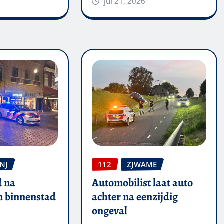
jul 21, 2026
NJ
112
ZJWAME
 na
Automobilist laat auto
in binnenstad
achter na eenzijdig
ongeval