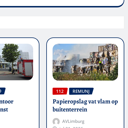
O
112
REMUNJ
ntoor
Papieropslag vat vlam op
nst
buitenterrein
AVLimburg