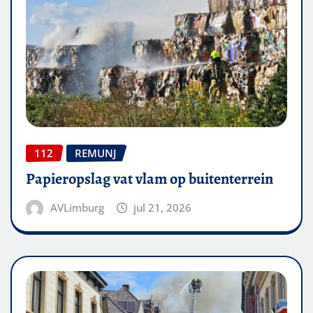
112
REMUNJ
Papieropslag vat vlam op buitenterrein
AVLimburg
jul 21, 2026