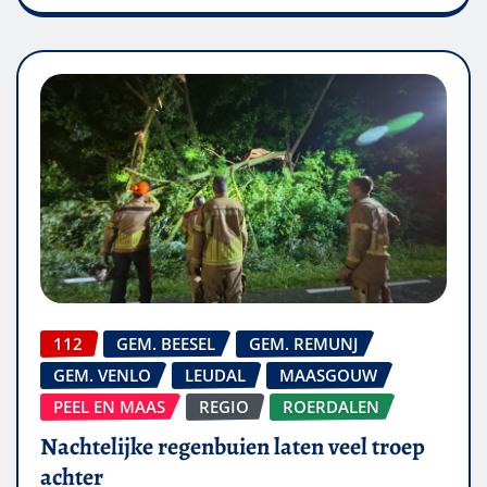
112
GEM. BEESEL
GEM. REMUNJ
GEM. VENLO
LEUDAL
MAASGOUW
PEEL EN MAAS
REGIO
ROERDALEN
Nachtelijke regenbuien laten veel troep
achter