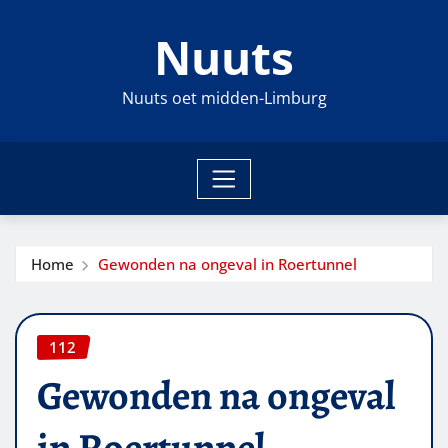
Ga
Nuuts
naar
de
inhoud
Nuuts oet midden-Limburg
Home
Gewonden na ongeval in Roertunnel
112
Gewonden na ongeval
in Roertunnel