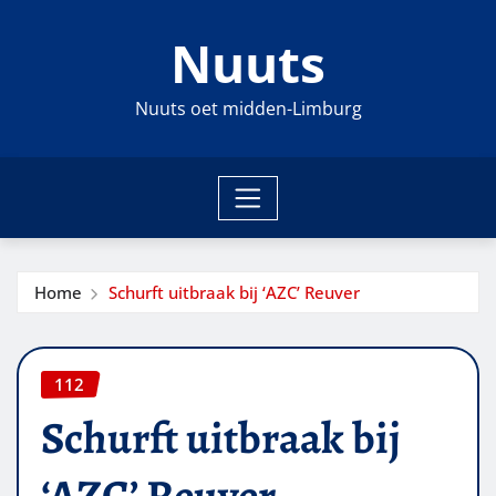
Ga
Nuuts
naar
de
inhoud
Nuuts oet midden-Limburg
Home
Schurft uitbraak bij ‘AZC’ Reuver
112
Schurft uitbraak bij
‘AZC’ Reuver