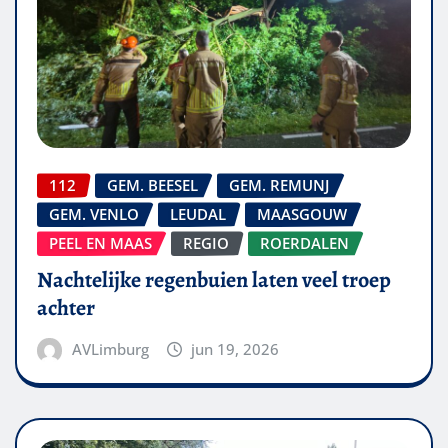
112
GEM. BEESEL
GEM. REMUNJ
GEM. VENLO
LEUDAL
MAASGOUW
PEEL EN MAAS
REGIO
ROERDALEN
Nachtelijke regenbuien laten veel troep
achter
AVLimburg
jun 19, 2026