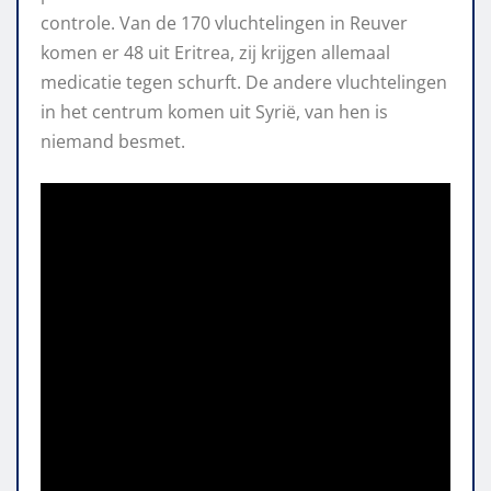
controle. Van de 170 vluchtelingen in Reuver
komen er 48 uit Eritrea, zij krijgen allemaal
medicatie tegen schurft. De andere vluchtelingen
in het centrum komen uit Syrië, van hen is
niemand besmet.