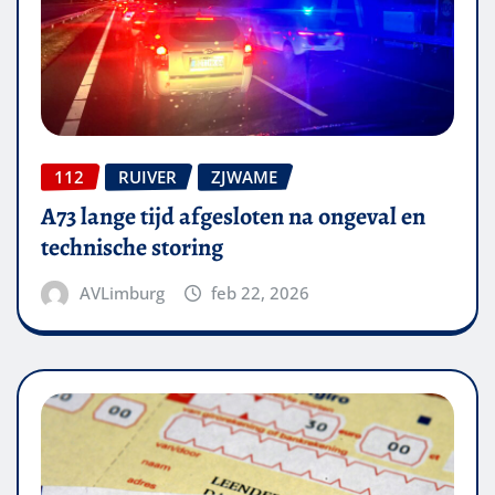
112
RUIVER
ZJWAME
A73 lange tijd afgesloten na ongeval en
technische storing
AVLimburg
feb 22, 2026