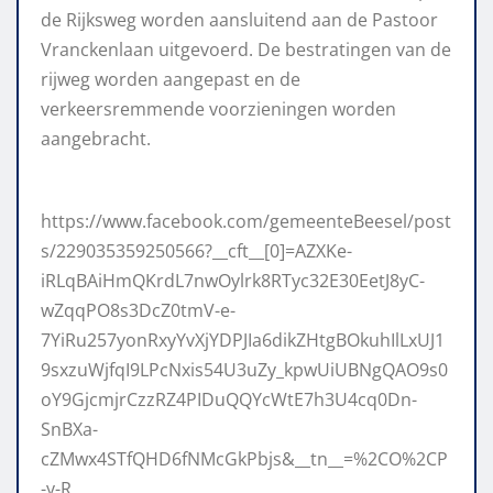
de Rijksweg worden aansluitend aan de Pastoor
Vranckenlaan uitgevoerd. De bestratingen van de
rijweg worden aangepast en de
verkeersremmende voorzieningen worden
aangebracht.
https://www.facebook.com/gemeenteBeesel/post
s/229035359250566?__cft__[0]=AZXKe-
iRLqBAiHmQKrdL7nwOylrk8RTyc32E30EetJ8yC-
wZqqPO8s3DcZ0tmV-e-
7YiRu257yonRxyYvXjYDPJIa6dikZHtgBOkuhIlLxUJ1
9sxzuWjfqI9LPcNxis54U3uZy_kpwUiUBNgQAO9s0
oY9GjcmjrCzzRZ4PIDuQQYcWtE7h3U4cq0Dn-
SnBXa-
cZMwx4STfQHD6fNMcGkPbjs&__tn__=%2CO%2CP
-y-R