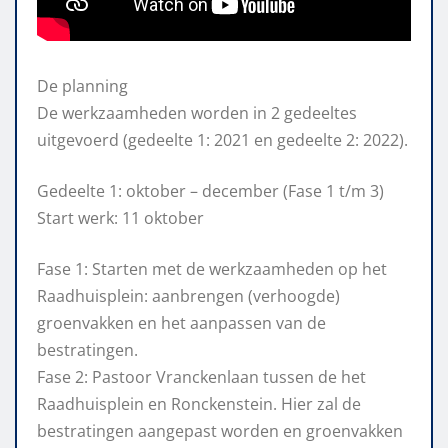
De planning
De werkzaamheden worden in 2 gedeeltes
uitgevoerd (gedeelte 1: 2021 en gedeelte 2: 2022).
Gedeelte 1: oktober – december (Fase 1 t/m 3)
Start werk: 11 oktober
Fase 1: Starten met de werkzaamheden op het
Raadhuisplein: aanbrengen (verhoogde)
groenvakken en het aanpassen van de
bestratingen.
Fase 2: Pastoor Vranckenlaan tussen de het
Raadhuisplein en Ronckenstein. Hier zal de
bestratingen aangepast worden en groenvakken