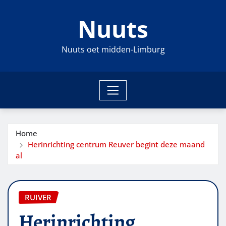
Ga
Nuuts
naar
de
inhoud
Nuuts oet midden-Limburg
Home
Herinrichting centrum Reuver begint deze maand
al
RUIVER
Herinrichting