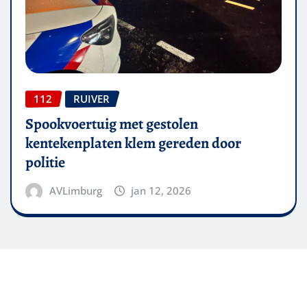
112
RUIVER
Spookvoertuig met gestolen
kentekenplaten klem gereden door
politie
AVLimburg
jan 12, 2026