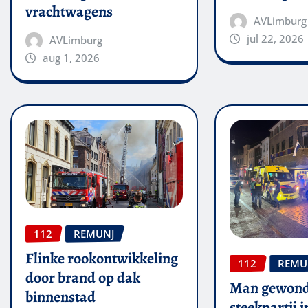
vrachtwagens
AVLimburg
jul 22, 2026
AVLimburg
aug 1, 2026
112
REMUNJ
Flinke rookontwikkeling
112
REMU
door brand op dak
Man gewond
binnenstad
steekpartij 