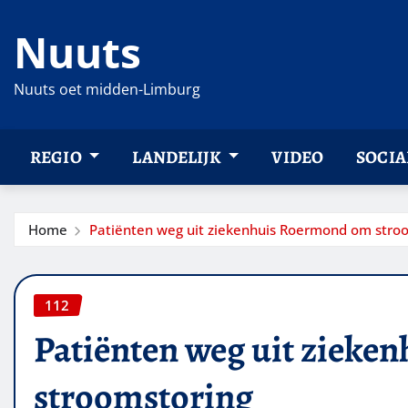
Ga
Nuuts
naar
de
inhoud
Nuuts oet midden-Limburg
REGIO
LANDELIJK
VIDEO
SOCIA
Home
Patiënten weg uit ziekenhuis Roermond om stro
112
Patiënten weg uit ziek
stroomstoring