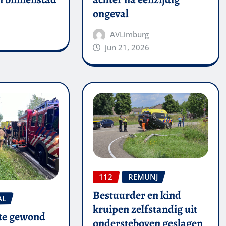
ongeval
AVLimburg
jun 21, 2026
112
REMUNJ
Bestuurder en kind
AL
kruipen zelfstandig uit
te gewond
ondersteboven geslagen