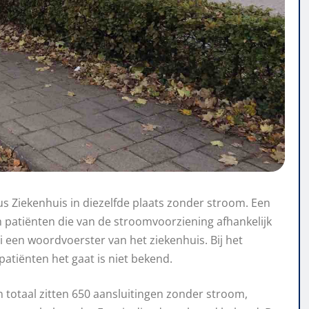
s Ziekenhuis in diezelfde plaats zonder stroom. Een
 patiënten die van de stroomvoorziening afhankelijk
i een woordvoerster van het ziekenhuis. Bij het
patiënten het gaat is niet bekend.
n totaal zitten 650 aansluitingen zonder stroom,