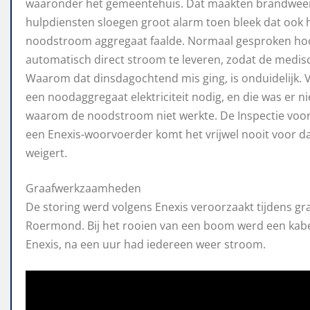
waaronder het gemeentehuis. Dat maakten brandweer
hulpdiensten sloegen groot alarm toen bleek dat ook h
noodstroom aggregaat faalde. Normaal gesproken hoo
automatisch direct stroom te leveren, zodat de medisc
Waarom dat dinsdagochtend mis ging, is onduidelijk. V
een noodaggregaat elektriciteit nodig, en die was er n
waarom de noodstroom niet werkte. De Inspectie voo
een Enexis-woorvoerder komt het vrijwel nooit voor d
weigert.
Graafwerkzaamheden
De storing werd volgens Enexis veroorzaakt tijdens gr
Roermond. Bij het rooien van een boom werd een kabe
Enexis, na een uur had iedereen weer stroom.