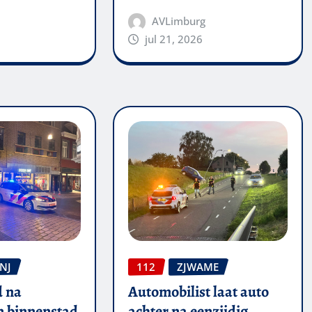
AVLimburg
jul 21, 2026
NJ
112
ZJWAME
 na
Automobilist laat auto
in binnenstad
achter na eenzijdig