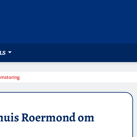
LS
omstoring
enhuis Roermond om