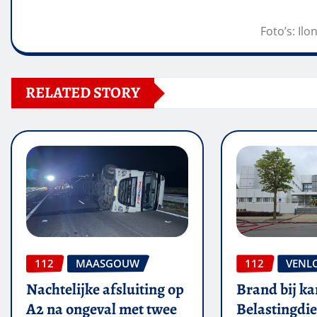
Foto’s: Il
RELATED STORY
112
MAASGOUW
112
VENL
Nachtelijke afsluiting op
Brand bij ka
A2 na ongeval met twee
Belastingdie