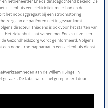
 en netbeheerder Enexis dinsdagochtend bekend. De
et ziekenhuis een elektriciteit meer had en de
rt het noodaggregaat bij een stroomstoring
he zorg aan de patiënten niet in gevaar komt.
olgens directeur Thiadens is ook voor het starten van
iet. Het ziekenhuis laat samen met Enexis uitzoeken
r de Gezondheidszorg wordt geïnformeerd. Volgens
at een noodstroomapparaat in een ziekenhuis dienst
aafwerkzaamheden aan de Willem II Singel in
l geraakt. De kabel werd snel gerepareerd door