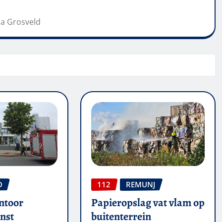
ona Grosveld
O
112
REMUNJ
ntoor
Papieropslag vat vlam op
nst
buitenterrein