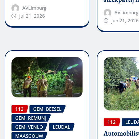
AVLimburg
AVLimburg
jul 21, 2026
jun 21, 2026
112
GEM. BEESEL
GEM. REMUNJ
112
LEUD
GEM. VENLO
LEUDAL
Automobilis
MAASGOUW