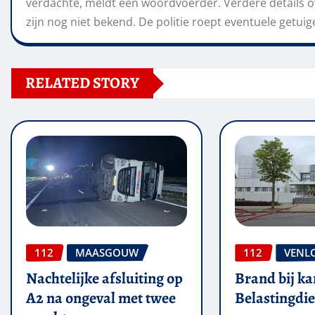
verdachte, meldt een woordvoerder. Verdere details ov
zijn nog niet bekend. De politie roept eventuele getui
RELATED STORY
112
MAASGOUW
112
VENL
Nachtelijke afsluiting op
Brand bij ka
A2 na ongeval met twee
Belastingdie