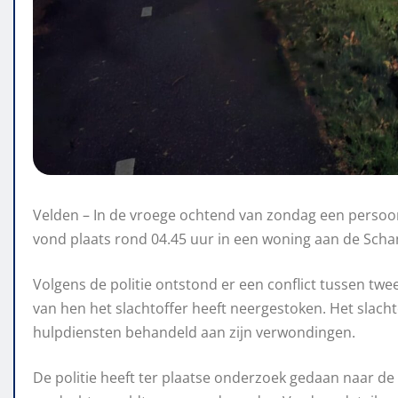
Velden – In de vroege ochtend van zondag een persoon
vond plaats rond 04.45 uur in een woning aan de Scha
Volgens de politie ontstond er een conflict tussen tw
van hen het slachtoffer heeft neergestoken. Het slach
hulpdiensten behandeld aan zijn verwondingen.
De politie heeft ter plaatse onderzoek gedaan naar de t