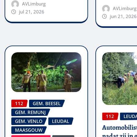
AVLimburg
AVLimburg
jul 21, 2026
jun 21, 2026
112
GEM. BEESEL
GEM. REMUNJ
112
LEUD
GEM. VENLO
LEUDAL
Automobilis
MAASGOUW
nadat zij in