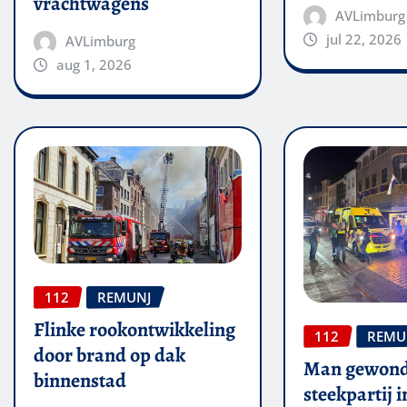
vrachtwagens
AVLimburg
jul 22, 2026
AVLimburg
aug 1, 2026
112
REMUNJ
Flinke rookontwikkeling
112
REMU
door brand op dak
Man gewond
binnenstad
steekpartij 