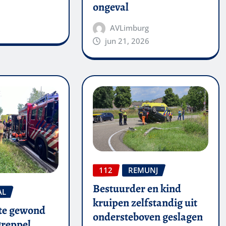
ongeval
AVLimburg
jun 21, 2026
112
REMUNJ
Bestuurder en kind
AL
kruipen zelfstandig uit
te gewond
ondersteboven geslagen
 greppel