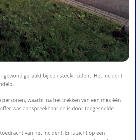
 gewond geraakt bij een steekincident. Het incident
ndelo.
ee personen, waarbij na het trekken van een mes één
toffer was aanspreekbaar en is door toegesnelde
oedracht van het incident. Er is zicht op een