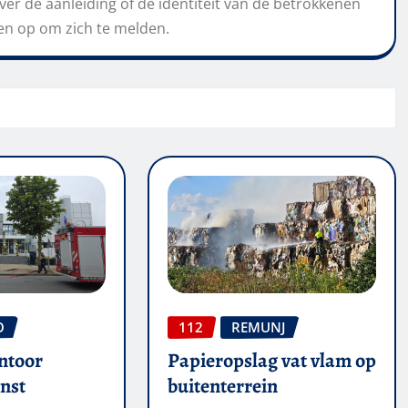
er de aanleiding of de identiteit van de betrokkenen
gen op om zich te melden.
O
112
REMUNJ
ntoor
Papieropslag vat vlam op
nst
buitenterrein