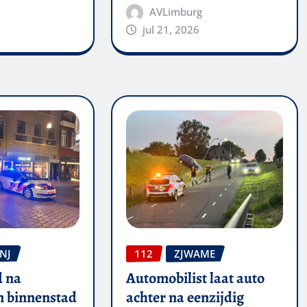
AVLimburg
jul 21, 2026
NJ
112
ZJWAME
 na
Automobilist laat auto
in binnenstad
achter na eenzijdig