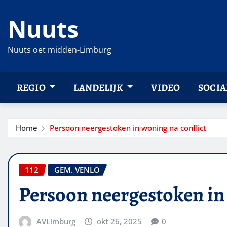
Ga
Nuuts
naar
de
inhoud
Nuuts oet midden-Limburg
REGIO
LANDELIJK
VIDEO
SOCIA
Home
Persoon neergestoken in woning na conflict
112
GEM. VENLO
Persoon neergestoken in 
AVLimburg
okt 26, 2025
0