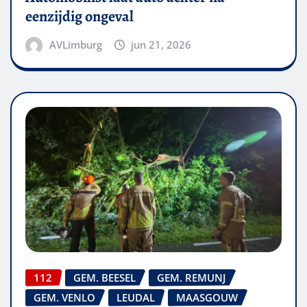
eenzijdig ongeval
AVLimburg
jun 21, 2026
112
GEM. BEESEL
GEM. REMUNJ
GEM. VENLO
LEUDAL
MAASGOUW