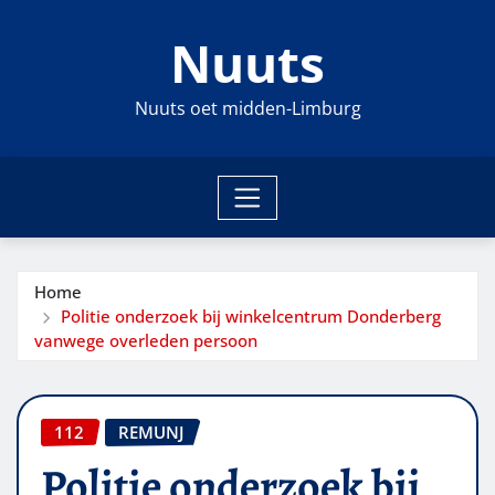
Ga
Nuuts
naar
de
inhoud
Nuuts oet midden-Limburg
Home
Politie onderzoek bij winkelcentrum Donderberg
vanwege overleden persoon
112
REMUNJ
Politie onderzoek bij