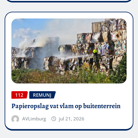
112
REMUNJ
Papieropslag vat vlam op buitenterrein
AVLimburg
jul 21, 2026