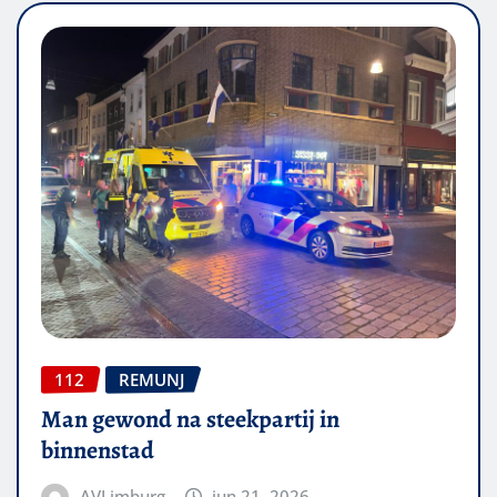
112
REMUNJ
Man gewond na steekpartij in
binnenstad
AVLimburg
jun 21, 2026