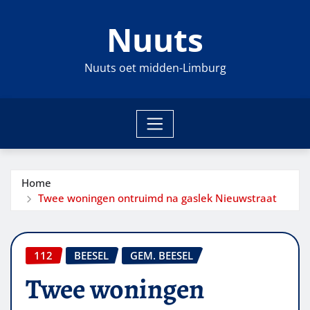
Ga
Nuuts
naar
de
inhoud
Nuuts oet midden-Limburg
Home
Twee woningen ontruimd na gaslek Nieuwstraat
112
BEESEL
GEM. BEESEL
Twee woningen