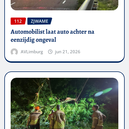
112
ZJWAME
Automobilist laat auto achter na
eenzijdig ongeval
AVLimburg
jun 21, 2026