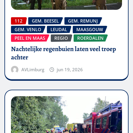
112
GEM. BEESEL
GEM. REMUNJ
GEM. VENLO
LEUDAL
MAASGOUW
PEEL EN MAAS
REGIO
ROERDALEN
Nachtelijke regenbuien laten veel troep
achter
AVLimburg
jun 19, 2026