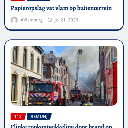
Papieropslag vat vlam op buitenterrein
AVLimburg
jul 21, 2026
112
REMUNJ
Flinke rookontwikkeling door brand op