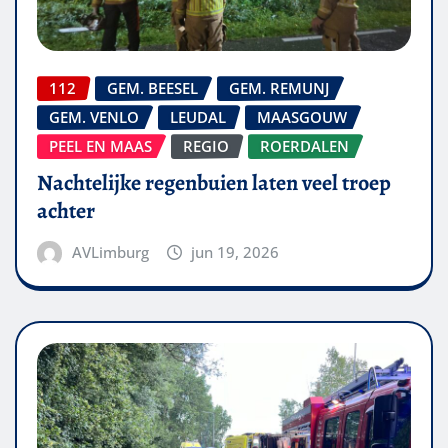
112
GEM. BEESEL
GEM. REMUNJ
GEM. VENLO
LEUDAL
MAASGOUW
PEEL EN MAAS
REGIO
ROERDALEN
Nachtelijke regenbuien laten veel troep
achter
AVLimburg
jun 19, 2026