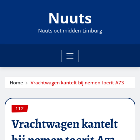
Ga
Nuuts
naar
de
inhoud
Nuuts oet midden-Limburg
Home
Vrachtwagen kantelt bij nemen toerit A73
112
Vrachtwagen kantelt
bij nemen toerit A73