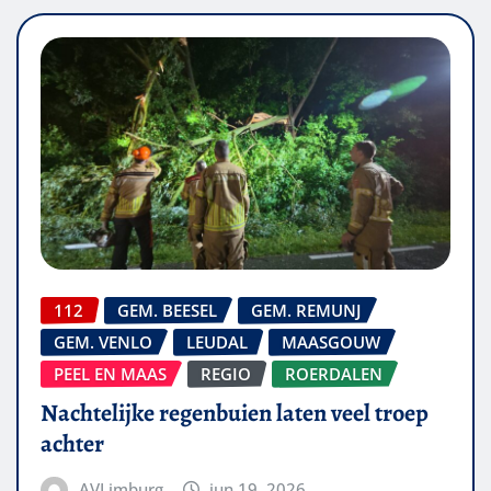
112
GEM. BEESEL
GEM. REMUNJ
GEM. VENLO
LEUDAL
MAASGOUW
PEEL EN MAAS
REGIO
ROERDALEN
Nachtelijke regenbuien laten veel troep
achter
AVLimburg
jun 19, 2026