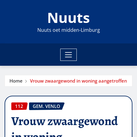
Ga
Nuuts
naar
de
inhoud
Nuuts oet midden-Limburg
Home
Vrouw zwaargewond in woning aangetroffen
112
GEM. VENLO
Vrouw zwaargewond
in woning