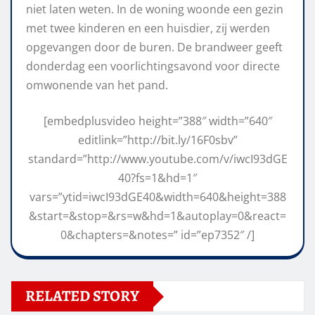
niet laten weten. In de woning woonde een gezin
met twee kinderen en een huisdier, zij werden
opgevangen door de buren. De brandweer geeft
donderdag een voorlichtingsavond voor directe
omwonende van het pand.
[embedplusvideo height=”388″ width=”640″
editlink=”http://bit.ly/16F0sbv”
standard=”http://www.youtube.com/v/iwcI93dGE
40?fs=1&hd=1″
vars=”ytid=iwcI93dGE40&width=640&height=388
&start=&stop=&rs=w&hd=1&autoplay=0&react=
0&chapters=&notes=” id=”ep7352″ /]
RELATED STORY