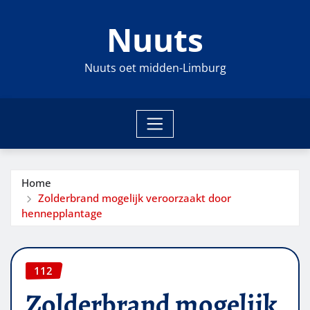
Ga
Nuuts
naar
de
inhoud
Nuuts oet midden-Limburg
Home
Zolderbrand mogelijk veroorzaakt door
hennepplantage
112
Zolderbrand mogelijk