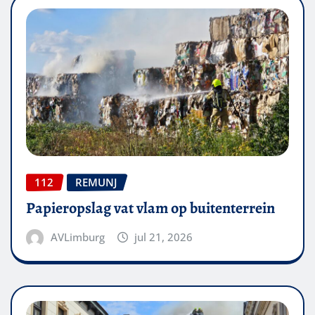
112
REMUNJ
Papieropslag vat vlam op buitenterrein
AVLimburg
jul 21, 2026