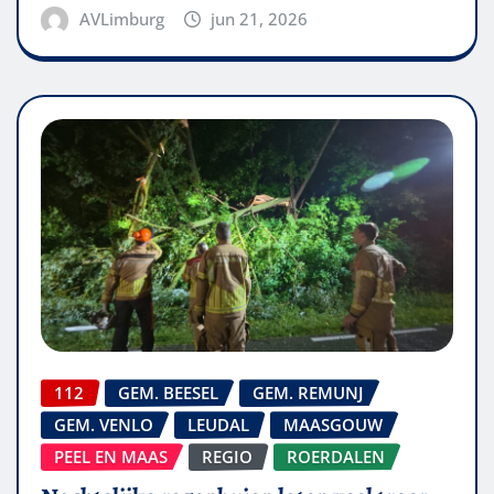
AVLimburg
jun 21, 2026
112
GEM. BEESEL
GEM. REMUNJ
GEM. VENLO
LEUDAL
MAASGOUW
PEEL EN MAAS
REGIO
ROERDALEN