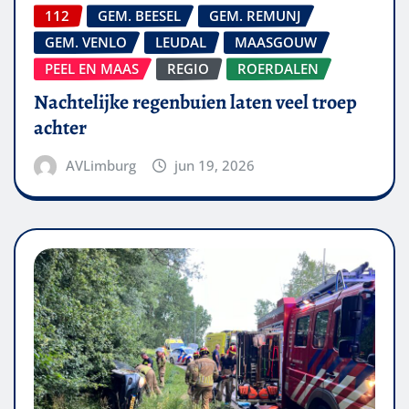
112
GEM. BEESEL
GEM. REMUNJ
GEM. VENLO
LEUDAL
MAASGOUW
PEEL EN MAAS
REGIO
ROERDALEN
Nachtelijke regenbuien laten veel troep
achter
AVLimburg
jun 19, 2026