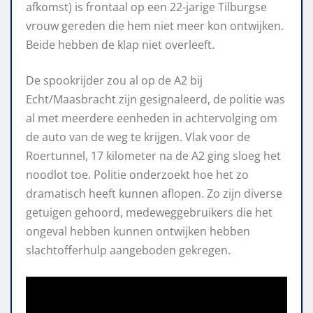
afkomst) is frontaal op een 22-jarige Tilburgse
vrouw gereden die hem niet meer kon ontwijken.
Beide hebben de klap niet overleeft.
De spookrijder zou al op de A2 bij
Echt/Maasbracht zijn gesignaleerd, de politie was
al met meerdere eenheden in achtervolging om
de auto van de weg te krijgen. Vlak voor de
Roertunnel, 17 kilometer na de A2 ging sloeg het
noodlot toe. Politie onderzoekt hoe het zo
dramatisch heeft kunnen aflopen. Zo zijn diverse
getuigen gehoord, medeweggebruikers die het
ongeval hebben kunnen ontwijken hebben
slachtofferhulp aangeboden gekregen.