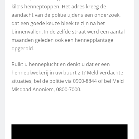
kilo’s henneptoppen. Het adres kreeg de
aandacht van de politie tijdens een onderzoek,
dat een goede keuze bleek te zijn na het
binnenvallen. In de zelfde straat werd een aantal
maanden geleden ook een hennepplantage
opgerold.
Ruikt u henneplucht en denkt u dat er een
hennepkwekerij in uw buurt zit? Meld verdachte
situaties, bel de politie via 0900-8844 of bel Meld
Misdaad Anoniem, 0800-7000.