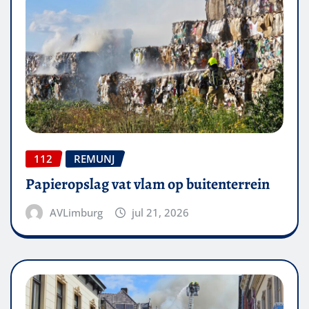
112
REMUNJ
Papieropslag vat vlam op buitenterrein
AVLimburg
jul 21, 2026