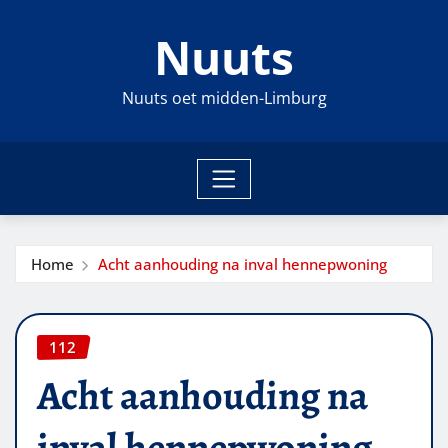
Ga
Nuuts
naar
de
inhoud
Nuuts oet midden-Limburg
Home
Acht aanhouding na inval hennepwoning
112
Acht aanhouding na
inval hennepwoning