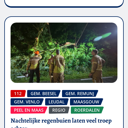
112
GEM. BEESEL
GEM. REMUNJ
GEM. VENLO
LEUDAL
MAASGOUW
PEEL EN MAAS
REGIO
ROERDALEN
Nachtelijke regenbuien laten veel troep