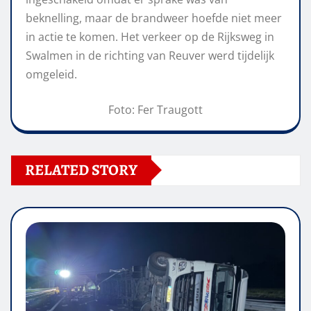
beknelling, maar de brandweer hoefde niet meer
in actie te komen. Het verkeer op de Rijksweg in
Swalmen in de richting van Reuver werd tijdelijk
omgeleid.
Foto: Fer Traugott
RELATED STORY