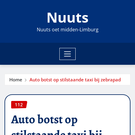
Ga
Nuuts
naar
de
inhoud
Nuuts oet midden-Limburg
Home
Auto botst op stilstaande taxi bij zebrapad
112
Auto botst op
stilstaande taxi bij