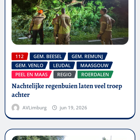
112
GEM. BEESEL
GEM. REMUNJ
GEM. VENLO
LEUDAL
MAASGOUW
PEEL EN MAAS
REGIO
ROERDALEN
Nachtelijke regenbuien laten veel troep
achter
AVLimburg
jun 19, 2026