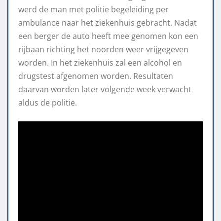
werd de man met politie begeleiding per
ambulance naar het ziekenhuis gebracht. Nadat
een berger de auto heeft mee genomen kon een
rijbaan richting het noorden weer vrijgegeven
worden. In het ziekenhuis zal een alcohol en
drugstest afgenomen worden. Resultaten
daarvan worden later volgende week verwacht
aldus de politie.