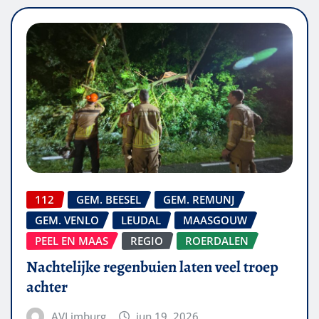
112
GEM. BEESEL
GEM. REMUNJ
GEM. VENLO
LEUDAL
MAASGOUW
PEEL EN MAAS
REGIO
ROERDALEN
Nachtelijke regenbuien laten veel troep
achter
AVLimburg
jun 19, 2026