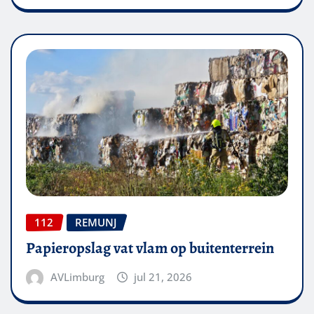
112
REMUNJ
Papieropslag vat vlam op buitenterrein
AVLimburg
jul 21, 2026