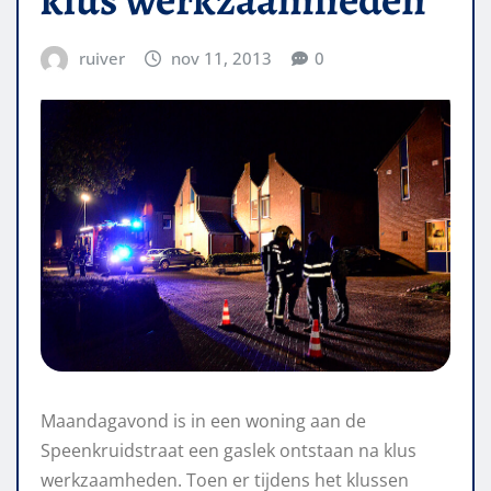
ruiver
nov 11, 2013
0
Maandagavond is in een woning aan de
Speenkruidstraat een gaslek ontstaan na klus
werkzaamheden. Toen er tijdens het klussen