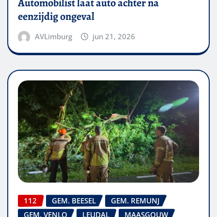
Automobilist laat auto achter na
eenzijdig ongeval
AVLimburg
jun 21, 2026
112
GEM. BEESEL
GEM. REMUNJ
GEM. VENLO
LEUDAL
MAASGOUW