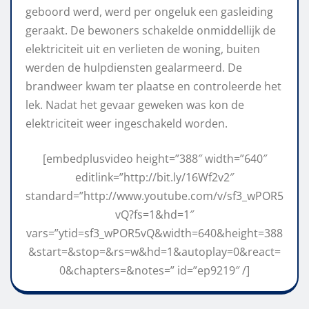
geboord werd, werd per ongeluk een gasleiding
geraakt. De bewoners schakelde onmiddellijk de
elektriciteit uit en verlieten de woning, buiten
werden de hulpdiensten gealarmeerd. De
brandweer kwam ter plaatse en controleerde het
lek. Nadat het gevaar geweken was kon de
elektriciteit weer ingeschakeld worden.
[embedplusvideo height=”388″ width=”640″
editlink=”http://bit.ly/16Wf2v2″
standard=”http://www.youtube.com/v/sf3_wPOR5
vQ?fs=1&hd=1″
vars=”ytid=sf3_wPOR5vQ&width=640&height=388
&start=&stop=&rs=w&hd=1&autoplay=0&react=
0&chapters=&notes=” id=”ep9219″ /]