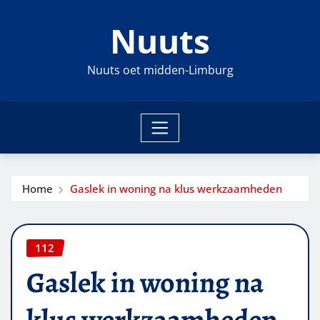
Ga
Nuuts
naar
de
inhoud
Nuuts oet midden-Limburg
Home
Gaslek in woning na klus werkzaamheden
112
Gaslek in woning na
klus werkzaamheden