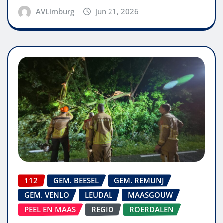
AVLimburg
jun 21, 2026
112
GEM. BEESEL
GEM. REMUNJ
GEM. VENLO
LEUDAL
MAASGOUW
PEEL EN MAAS
REGIO
ROERDALEN