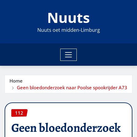
Ga
Nuuts
naar
de
inhoud
Nuuts oet midden-Limburg
Home
Geen bloedonderzoek naar Poolse spookrijder A73
112
Geen bloedonderzoek