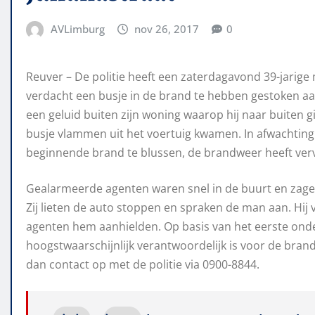
AVLimburg
nov 26, 2017
0
Reuver – De politie heeft een zaterdagavond 39-jarig
verdacht een busje in de brand te hebben gestoken aan
een geluid buiten zijn woning waarop hij naar buiten gi
busje vlammen uit het voertuig kwamen. In afwachting
beginnende brand te blussen, de brandweer heeft vervo
Gealarmeerde agenten waren snel in de buurt en zage
Zij lieten de auto stoppen en spraken de man aan. Hi
agenten hem aanhielden. Op basis van het eerste onde
hoogstwaarschijnlijk verantwoordelijk is voor de bran
dan contact op met de politie via 0900-8844.