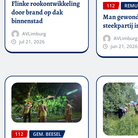
Flinke rookontwikkeling
112
REMU
door brand op dak
Man gewond
binnenstad
steekpartij 
AVLimburg
AVLimburg
jul 21, 2026
jun 21, 2026
112
GEM. BEESEL