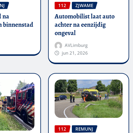
NJ
112
ZJWAME
 na
Automobilist laat auto
in binnenstad
achter na eenzijdig
ongeval
AVLimburg
jun 21, 2026
112
REMUNJ