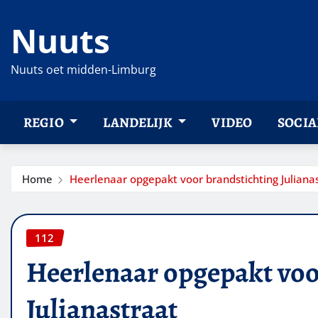
Ga
Nuuts
naar
de
inhoud
Nuuts oet midden-Limburg
REGIO
LANDELIJK
VIDEO
SOCIA
Home
Heerlenaar opgepakt voor brandstichting Juliana
112
Heerlenaar opgepakt voo
Julianastraat