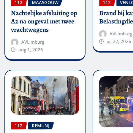
112
MAASGOUW
112
VENL
Nachtelijke afsluiting op
Brand bij ka
A2 na ongeval met twee
Belastingdie
vrachtwagens
AVLimburg
jul 22, 2026
AVLimburg
aug 1, 2026
112
REMUNJ