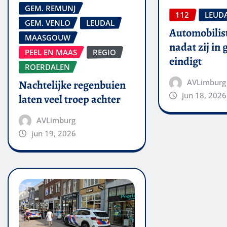
GEM. REMUNJ
112
LEUD
GEM. VENLO
LEUDAL
Automobilis
MAASGOUW
nadat zij in
PEEL EN MAAS
REGIO
eindigt
ROERDALEN
AVLimburg
Nachtelijke regenbuien
jun 18, 2026
laten veel troep achter
AVLimburg
jun 19, 2026