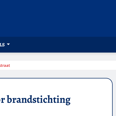
LS
straat
r brandstichting