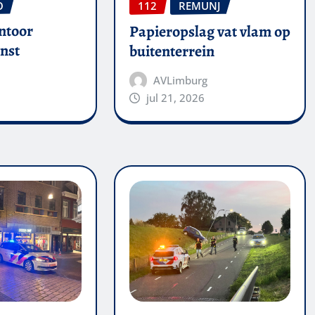
O
112
REMUNJ
ntoor
Papieropslag vat vlam op
nst
buitenterrein
AVLimburg
jul 21, 2026