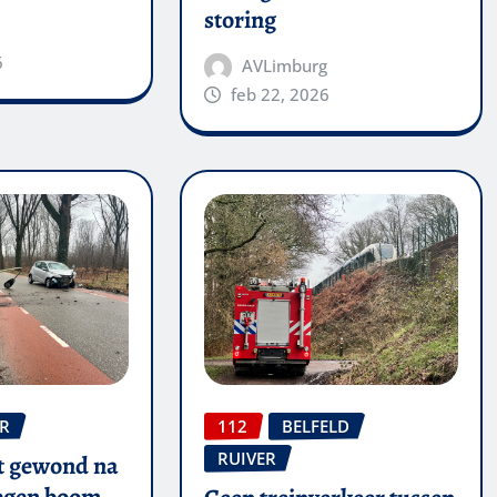
storing
6
AVLimburg
feb 22, 2026
ER
112
BELFELD
RUIVER
t gewond na