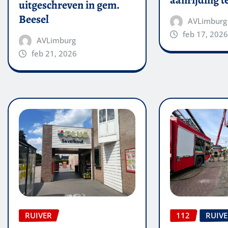
aanrijding 
uitgeschreven in gem.
Beesel
AVLimburg
feb 17, 2026
AVLimburg
feb 21, 2026
RUIVER
112
RUIV