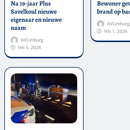
Na 19-jaar Plus
Bewoner ge
Savelkoul nieuwe
brand op b
eigenaar en nieuwe
AVLimburg
naam
feb 1, 2026
AVLimburg
feb 5, 2026