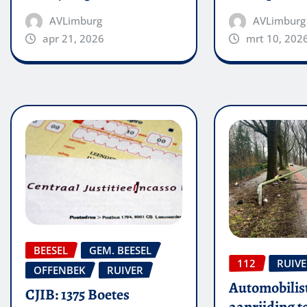
AVLimburg
AVLimburg
apr 21, 2026
mrt 10, 202
BEESEL
GEM. BEESEL
112
RUIV
OFFENBEK
RUIVER
Automobilis
CJIB: 1375 Boetes