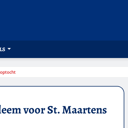
LS
 optocht
leem voor St. Maartens