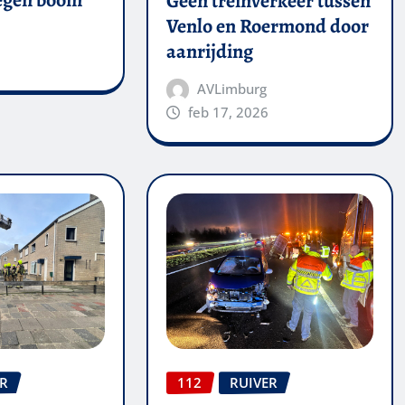
tegen boom
Geen treinverkeer tussen
Venlo en Roermond door
aanrijding
AVLimburg
feb 17, 2026
ER
112
RUIVER