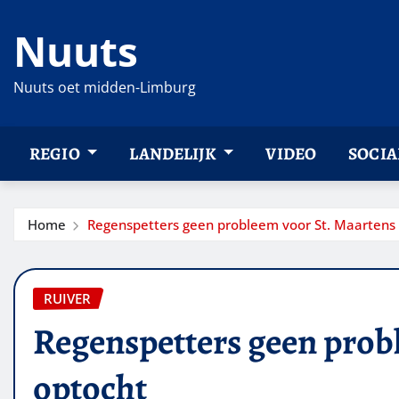
Ga
Nuuts
naar
de
inhoud
Nuuts oet midden-Limburg
REGIO
LANDELIJK
VIDEO
SOCIA
Home
Regenspetters geen probleem voor St. Maartens
RUIVER
Regenspetters geen prob
optocht