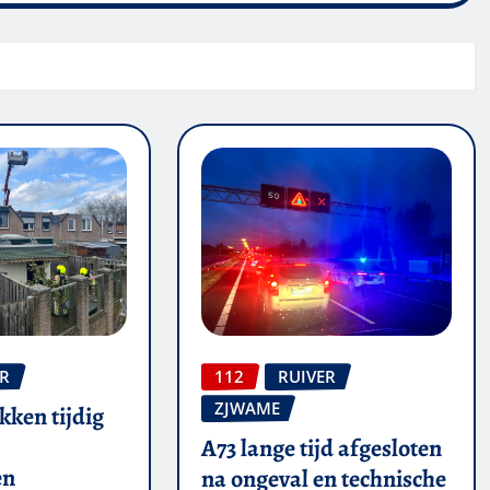
ER
112
RUIVER
ZJWAME
kken tijdig
A73 lange tijd afgesloten
en
na ongeval en technische