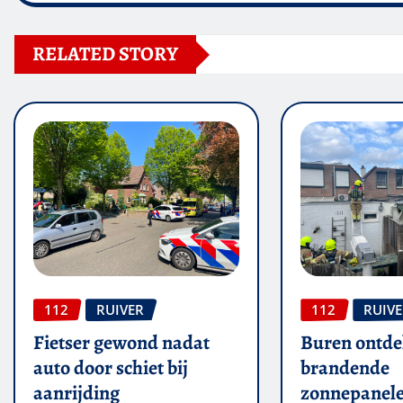
RELATED STORY
112
RUIVER
112
RUIV
Fietser gewond nadat
Buren ontde
auto door schiet bij
brandende
aanrijding
zonnepanel