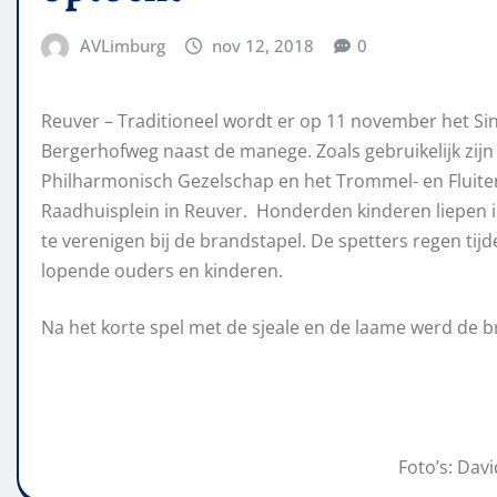
AVLimburg
nov 12, 2018
0
Reuver – Traditioneel wordt er op 11 november het Si
Bergerhofweg naast de manege. Zoals gebruikelijk zij
Philharmonisch Gezelschap en het Trommel- en Fluiter
Raadhuisplein in Reuver. Honderden kinderen liepen 
te verenigen bij de brandstapel. De spetters regen t
lopende ouders en kinderen.
Na het korte spel met de sjeale en de laame werd de 
Foto’s: Da