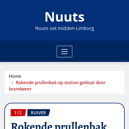
Ga
Nuuts
naar
de
inhoud
Nuuts oet midden-Limburg
Home
Rokende prullenbak op station geblust door
brandweer
112
RUIVER
Rokende prullenbak