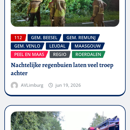
112
GEM. BEESEL
GEM. REMUNJ
GEM. VENLO
LEUDAL
MAASGOUW
PEEL EN MAAS
REGIO
ROERDALEN
Nachtelijke regenbuien laten veel troep
achter
AVLimburg
jun 19, 2026