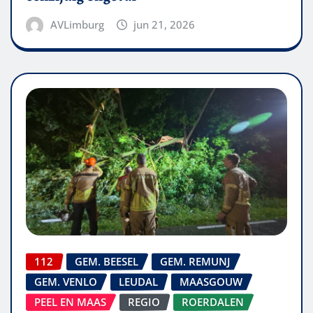
AVLimburg
jun 21, 2026
112
GEM. BEESEL
GEM. REMUNJ
GEM. VENLO
LEUDAL
MAASGOUW
PEEL EN MAAS
REGIO
ROERDALEN