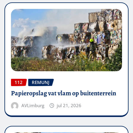
112
REMUNJ
Papieropslag vat vlam op buitenterrein
AVLimburg
jul 21, 2026