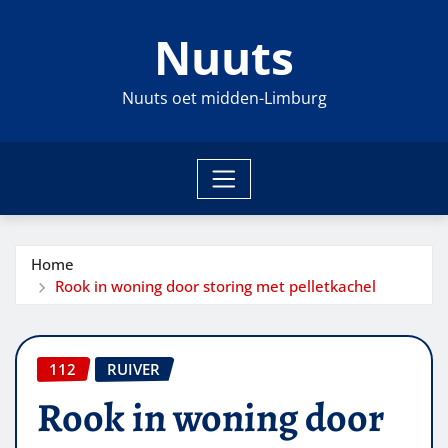
Ga
Nuuts
naar
de
inhoud
Nuuts oet midden-Limburg
Home
Rook in woning door storing met pelletkachel
112
RUIVER
Rook in woning door