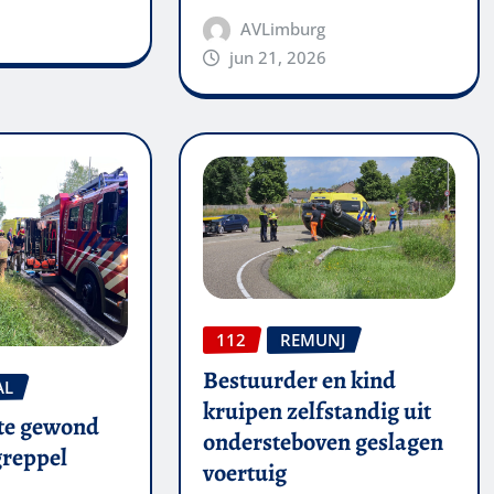
AVLimburg
jun 21, 2026
112
REMUNJ
Bestuurder en kind
AL
kruipen zelfstandig uit
te gewond
ondersteboven geslagen
 greppel
voertuig