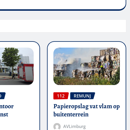
O
112
REMUNJ
ntoor
Papieropslag vat vlam op
nst
buitenterrein
AVLimburg