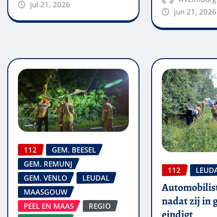
jul 21, 2026
jun 21, 2026
112
GEM. BEESEL
GEM. REMUNJ
112
LEUD
GEM. VENLO
LEUDAL
Automobilis
MAASGOUW
nadat zij in
PEEL EN MAAS
REGIO
eindigt