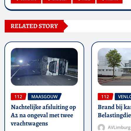
RELATED STORY
112
MAASGOUW
112
VENL
Nachtelijke afsluiting op
Brand bij ka
A2 na ongeval met twee
Belastingdie
vrachtwagens
AVLimburg