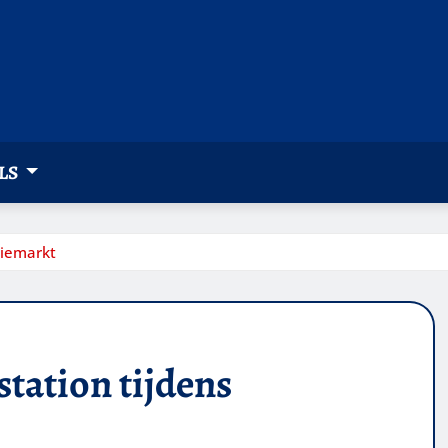
LS
tiemarkt
station tijdens