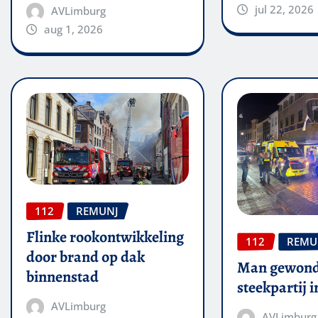
jul 22, 2026
AVLimburg
aug 1, 2026
112
REMUNJ
Flinke rookontwikkeling
112
REMU
door brand op dak
Man gewond
binnenstad
steekpartij 
AVLimburg
AVLimburg