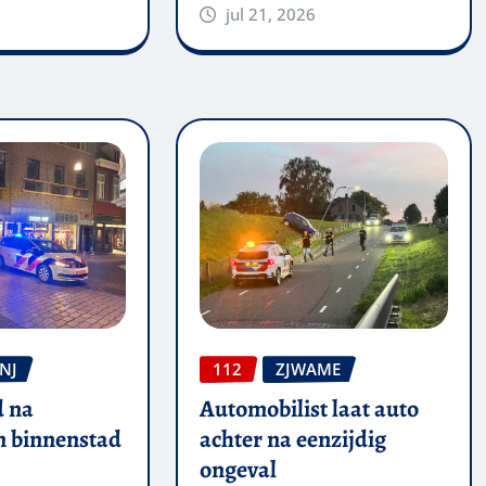
jul 21, 2026
NJ
112
ZJWAME
 na
Automobilist laat auto
in binnenstad
achter na eenzijdig
ongeval