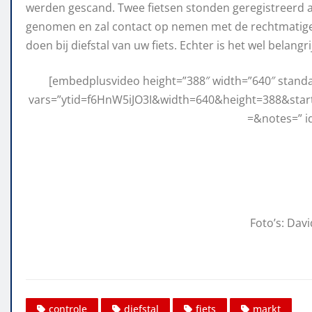
werden gescand. Twee fietsen stonden geregistreerd als
genomen en zal contact op nemen met de rechtmatige e
doen bij diefstal van uw fiets. Echter is het wel belangri
[embedplusvideo height=”388″ width=”640″ stand
vars=”ytid=f6HnW5iJO3I&width=640&height=388&st
=&notes=” i
Foto’s: Da
controle
diefstal
fiets
markt