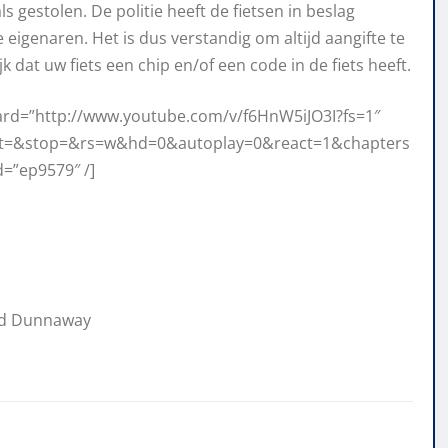
 gestolen. De politie heeft de fietsen in beslag
igenaren. Het is dus verstandig om altijd aangifte te
jk dat uw fiets een chip en/of een code in de fiets heeft.
ard=”http://www.youtube.com/v/f6HnW5iJO3I?fs=1″
art=&stop=&rs=w&hd=0&autoplay=0&react=1&chapters
d=”ep9579″ /]
vid Dunnaway