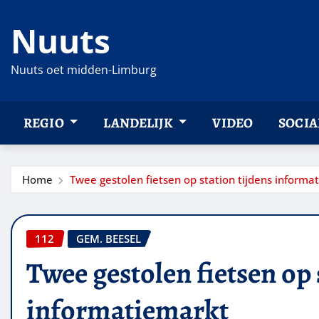
Ga
Nuuts
naar
de
inhoud
Nuuts oet midden-Limburg
REGIO
LANDELIJK
VIDEO
SOCIA
Home
Twee gestolen fietsen op station tijdens informa
112
GEM. BEESEL
Twee gestolen fietsen op 
informatiemarkt