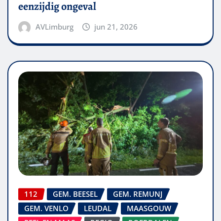
eenzijdig ongeval
AVLimburg
jun 21, 2026
112
GEM. BEESEL
GEM. REMUNJ
GEM. VENLO
LEUDAL
MAASGOUW