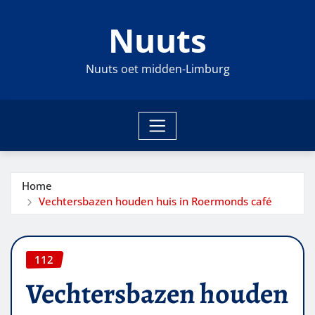
Ga
Nuuts
naar
de
inhoud
Nuuts oet midden-Limburg
Home
Vechtersbazen houden huis in Roermonds café
112
Vechtersbazen houden