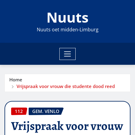
Ga
Nuuts
naar
de
inhoud
Nuuts oet midden-Limburg
Home
Vrijspraak voor vrouw die studente dood reed
112
GEM. VENLO
Vrijspraak voor vrouw