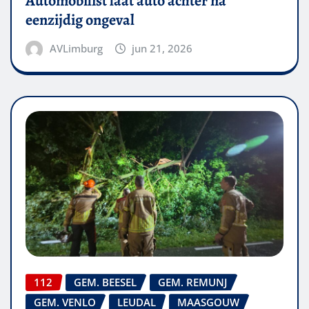
Automobilist laat auto achter na
eenzijdig ongeval
AVLimburg
jun 21, 2026
112
GEM. BEESEL
GEM. REMUNJ
GEM. VENLO
LEUDAL
MAASGOUW