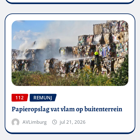
112
REMUNJ
Papieropslag vat vlam op buitenterrein
AVLimburg
jul 21, 2026