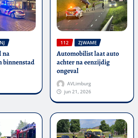
NJ
112
ZJWAME
 na
Automobilist laat auto
in binnenstad
achter na eenzijdig
ongeval
AVLimburg
jun 21, 2026