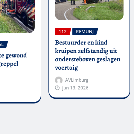
112
REMUNJ
Bestuurder en kind
AL
kruipen zelfstandig uit
te gewond
ondersteboven geslagen
 greppel
voertuig
AVLimburg
jun 13, 2026