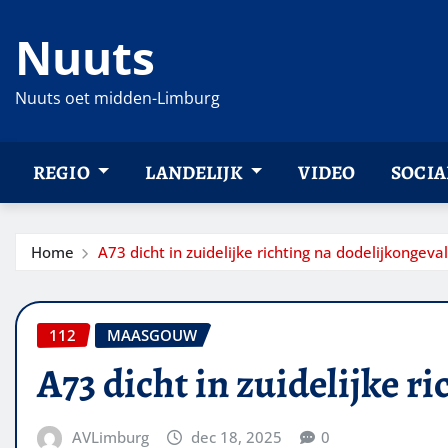
Ga
Nuuts
naar
de
inhoud
Nuuts oet midden-Limburg
REGIO
LANDELIJK
VIDEO
SOCIA
Home
A73 dicht in zuidelijke richting na dodelijkongeval
112
MAASGOUW
A73 dicht in zuidelijke r
AVLimburg
dec 18, 2025
0