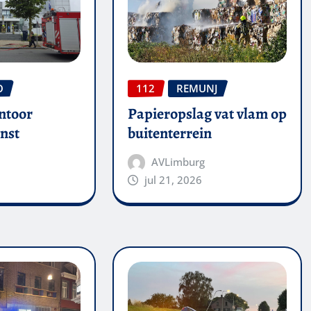
O
112
REMUNJ
ntoor
Papieropslag vat vlam op
nst
buitenterrein
AVLimburg
jul 21, 2026