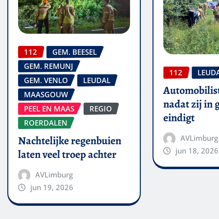
112
GEM. BEESEL
GEM. REMUNJ
112
LEUD
GEM. VENLO
LEUDAL
Automobilis
MAASGOUW
nadat zij in
PEEL EN MAAS
REGIO
eindigt
ROERDALEN
AVLimburg
Nachtelijke regenbuien
jun 18, 2026
laten veel troep achter
AVLimburg
jun 19, 2026