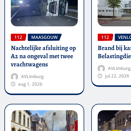
112
MAASGOUW
112
VENL
Nachtelijke afsluiting op
Brand bij ka
A2 na ongeval met twee
Belastingdie
vrachtwagens
AVLimburg
jul 22, 2026
AVLimburg
aug 1, 2026