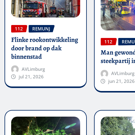
112
REMUNJ
Flinke rookontwikkeling
112
REMU
door brand op dak
Man gewond
binnenstad
steekpartij 
AVLimburg
AVLimburg
jul 21, 2026
jun 21, 2026