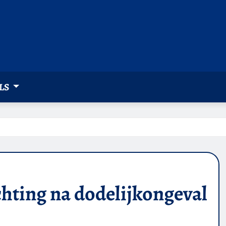
LS
ichting na dodelijkongeval