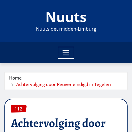
Ga
Nuuts
naar
de
inhoud
Nuuts oet midden-Limburg
Home
Achtervolging door Reuver eindigd in Tegelen
112
Achtervolging door