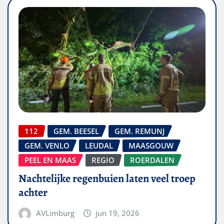
112
GEM. BEESEL
GEM. REMUNJ
GEM. VENLO
LEUDAL
MAASGOUW
PEEL EN MAAS
REGIO
ROERDALEN
Nachtelijke regenbuien laten veel troep
achter
AVLimburg
jun 19, 2026