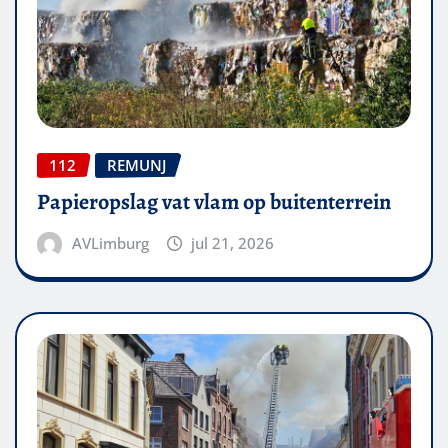
112
REMUNJ
Papieropslag vat vlam op buitenterrein
AVLimburg
jul 21, 2026