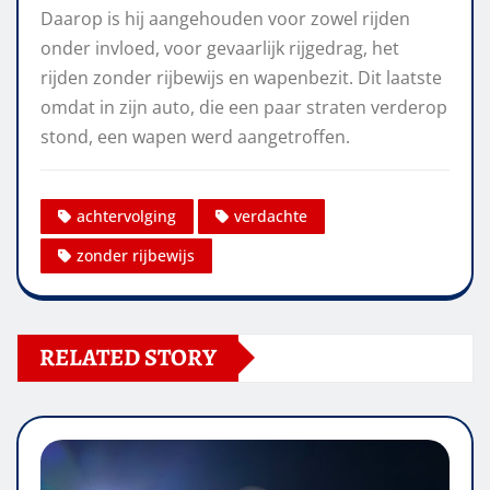
Daarop is hij aangehouden voor zowel rijden
onder invloed, voor gevaarlijk rijgedrag, het
rijden zonder rijbewijs en wapenbezit. Dit laatste
omdat in zijn auto, die een paar straten verderop
stond, een wapen werd aangetroffen.
achtervolging
verdachte
zonder rijbewijs
RELATED STORY