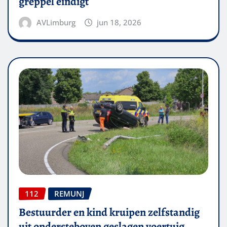
greppel eindigt
AVLimburg
jun 18, 2026
112
REMUNJ
Bestuurder en kind kruipen zelfstandig
uit ondersteboven geslagen voertuig