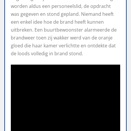
worden aldus een personeelslid, de opdracht
was gegeven en stond gepland. Niemand heeft
een enkel idee hoe de brand heeft kunnen
uitbreken. Een buurtbewoonster alarmeerde de
brandweer toen zij wakker werd van de oranje
gloed die haar kamer verlichtte en ontdekte dat
de loods volledig in brand stond.