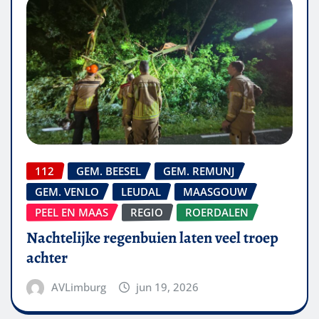
112
GEM. BEESEL
GEM. REMUNJ
GEM. VENLO
LEUDAL
MAASGOUW
PEEL EN MAAS
REGIO
ROERDALEN
Nachtelijke regenbuien laten veel troep
achter
AVLimburg
jun 19, 2026