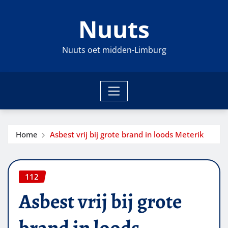
Ga
Nuuts
naar
de
inhoud
Nuuts oet midden-Limburg
Home
Asbest vrij bij grote brand in loods Meterik
112
Asbest vrij bij grote
brand in loods