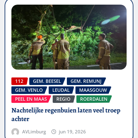
112
GEM. BEESEL
GEM. REMUNJ
GEM. VENLO
LEUDAL
MAASGOUW
PEEL EN MAAS
REGIO
ROERDALEN
Nachtelijke regenbuien laten veel troep
achter
AVLimburg
jun 19, 2026