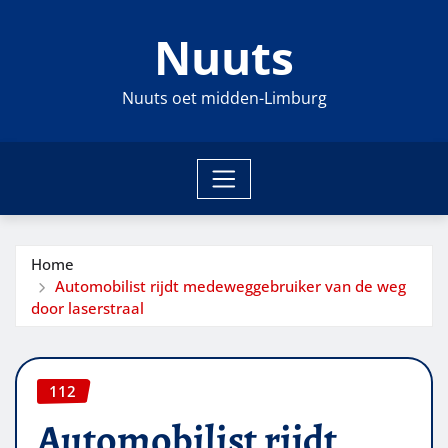
Ga
Nuuts
naar
de
inhoud
Nuuts oet midden-Limburg
Home
Automobilist rijdt medeweggebruiker van de weg
door laserstraal
112
Automobilist rijdt