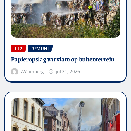
112
REMUNJ
Papieropslag vat vlam op buitenterrein
AVLimburg
jul 21, 2026