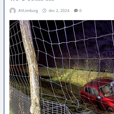
AVLimburg
dec 2, 2024
0