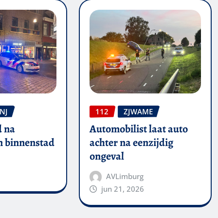
NJ
112
ZJWAME
 na
Automobilist laat auto
in binnenstad
achter na eenzijdig
ongeval
AVLimburg
jun 21, 2026