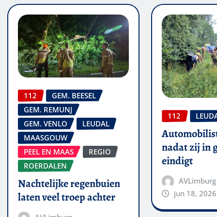
112
GEM. BEESEL
GEM. REMUNJ
112
LEUD
GEM. VENLO
LEUDAL
Automobilis
MAASGOUW
nadat zij in
PEEL EN MAAS
REGIO
eindigt
ROERDALEN
AVLimburg
Nachtelijke regenbuien
jun 18, 2026
laten veel troep achter
AVLimburg