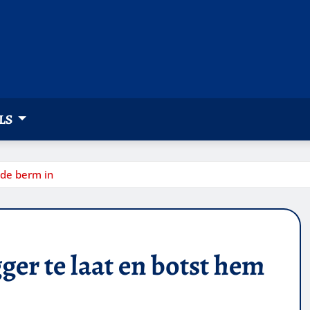
LS
 de berm in
ger te laat en botst hem