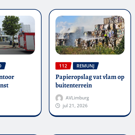
O
112
REMUNJ
ntoor
Papieropslag vat vlam op
nst
buitenterrein
AVLimburg
jul 21, 2026