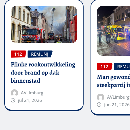
112
REMUNJ
Flinke rookontwikkeling
112
REMU
door brand op dak
Man gewond
binnenstad
steekpartij 
AVLimburg
AVLimburg
jul 21, 2026
jun 21, 2026