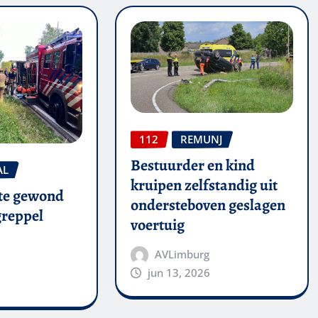
112
REMUNJ
Bestuurder en kind
AL
kruipen zelfstandig uit
te gewond
ondersteboven geslagen
 greppel
voertuig
AVLimburg
jun 13, 2026