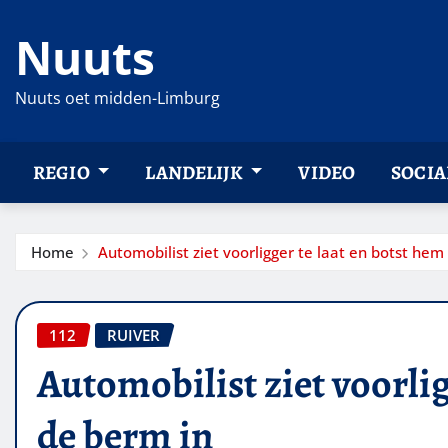
Ga
Nuuts
naar
de
inhoud
Nuuts oet midden-Limburg
REGIO
LANDELIJK
VIDEO
SOCIA
Home
Automobilist ziet voorligger te laat en botst hem
112
RUIVER
Automobilist ziet voorlig
de berm in