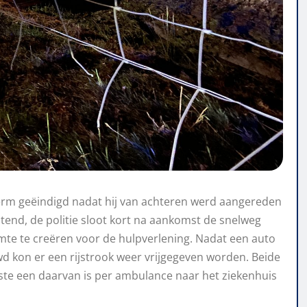
rm geëindigd nadat hij van achteren werd aangereden
htend, de politie sloot kort na aankomst de snelweg
ruimte te creëren voor de hulpverlening. Nadat een auto
 kon er een rijstrook weer vrijgegeven worden. Beide
ste een daarvan is per ambulance naar het ziekenhuis