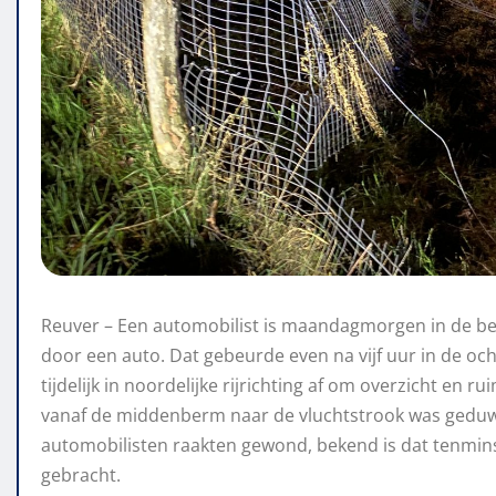
Reuver – Een automobilist is maandagmorgen in de be
door een auto. Dat gebeurde even na vijf uur in de oc
tijdelijk in noordelijke rijrichting af om overzicht en 
vanaf de middenberm naar de vluchtstrook was geduwd
automobilisten raakten gewond, bekend is dat tenmin
gebracht.