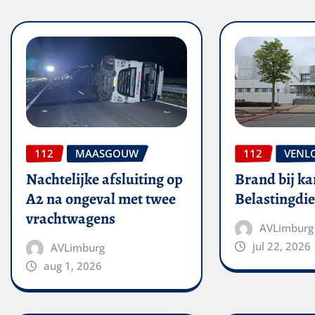
112
MAASGOUW
112
VENL
Nachtelijke afsluiting op
Brand bij ka
A2 na ongeval met twee
Belastingdie
vrachtwagens
AVLimburg
jul 22, 2026
AVLimburg
aug 1, 2026